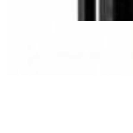
✓
В корзину
Добавляем
Добавлено
Мебель и аксессуары
TAGA Harmony TSS-96G
Speaker Stand
420,00 р.
✓
В корзину
Добавляем
Добавлено
Винил
Ножки антирезонансные
Premiera PK-112S (4 шт)
30,00 р.
✓
В корзину
Добавляем
Добавлено
Винил