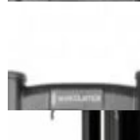
Мебель и аксессуары
Потолочное крепление Elipson
Planet Ceiling Mount L
404,00 р.
✓
В корзину
Добавляем
Добавлено
Мебель и аксессуары
IsoAcoustics ISO-200 (пара)
480,00 р.
✓
В корзину
Добавляем
Добавлено
Мебель и аксессуары
NorStone Stylum 3 (black)
688,00 р.