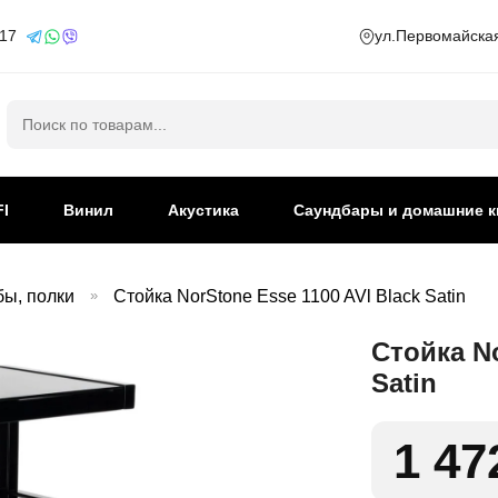
 17
ул.Первомайская
Искать:
FI
Винил
Акустика
Саундбары и домашние к
бы, полки
»
Стойка NorStone Esse 1100 AVl Black Satin
Стойка No
Satin
1 47