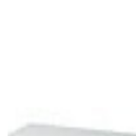
Ножки антирезонансные
Premiera PK-112M (4 шт)
50,00 р.
✓
В корзину
Добавляем
Добавлено
Для дома и TV
Звуковой проектор Yamaha
YRS-1100 (чёрный)
2 720,00 р.
✓
В корзину
Добавляем
Добавлено
Для дома и TV
Звуковой проектор Yamaha
YRS-1100 (белый)
2 720,00 р.