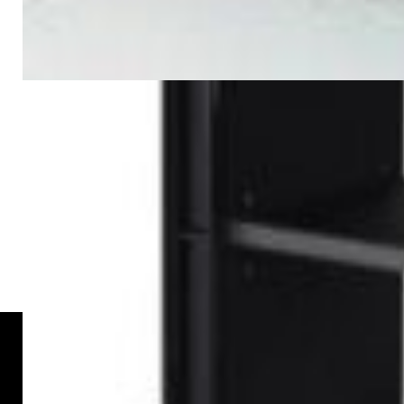
✓
В корзину
Добавляем
Добавлено
Для дома и TV
Система домашнего кинотеатра
IGO AUDIO HAV-R200G
1 024,00 р.
✓
В корзину
Добавляем
Добавлено