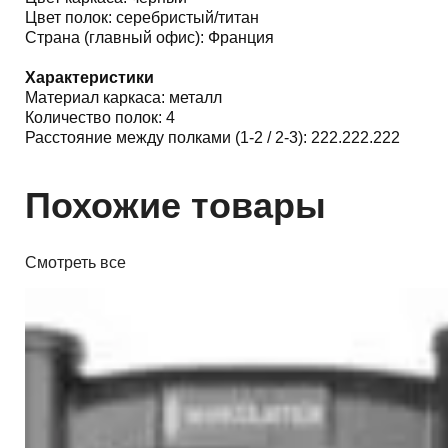
Цвет полок: серебристый/титан
Страна (главный офис): Франция
Характеристики
Материал каркаса: металл
Количество полок: 4
Расстояние между полками (1-2 / 2-3): 222.222.222
Похожие товары
Смотреть все
Мебель и аксессуары
IsoAcoustics ISO-155 (пара)
434,00 р.
✓
В корзину
Добавляем
Добавлено