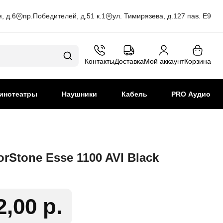
, д.6
пр.Победителей, д.51 к.1
ул. Тимирязева, д.127 пав. Е9
Контакты
Доставка
Мой аккаунт
Корзина
инотеатры
Наушники
Кабель
PRO Аудио
rStone Esse 1100 AVl Black
2,00 р.