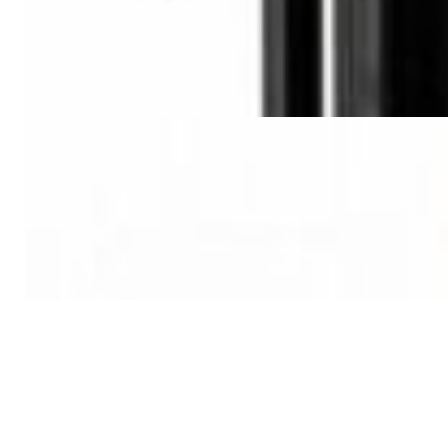
688,00 р.
✓
В корзину
Добавляем
Добавлено
Мебель и аксессуары
TAGA Harmony TSS-96G
Speaker Stand
420,00 р.
✓
В корзину
Добавляем
Добавлено
Винил
Ножки антирезонансные
Premiera PK-112S (4 шт)
30,00 р.
✓
В корзину
Добавляем