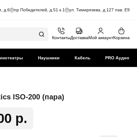
, д.6
пр.Победителей, д.51 к.1
ул. Тимирязева, д.127 пав. Е9
Контакты
Доставка
Мой аккаунт
Корзина
инотеатры
Наушники
Кабель
PRO Аудио
ics ISO-200 (пара)
00 р.