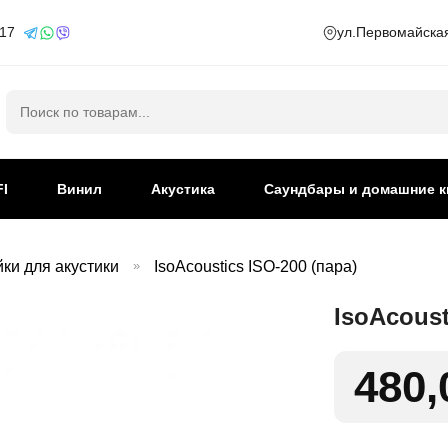
 17
ул.Первомайская
Искать:
FI
Винил
Акустика
Саундбары и домашние к
ки для акустики
»
IsoAcoustics ISO-200 (пара)
IsoAcoust
480,