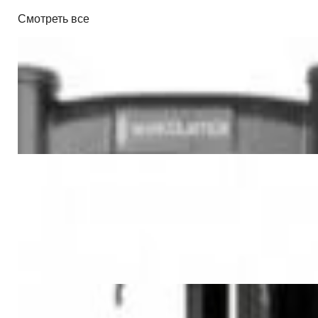
Смотреть все
Мебель и аксессуары
IsoAcoustics ISO-155 (пара)
434,00 р.
✓
В корзину
Добавляем
Добавлено
Мебель и аксессуары
Потолочное крепление Elipson
Planet Ceiling Mount L
404,00 р.
✓
В корзину
Добавляем
Добавлено
Мебель и аксессуары
NorStone Stylum 3 (black)