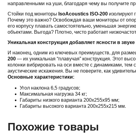
направленными на уши, благодаря чему вы получите п
Стойки под мониторы
IsoAcoustics ISO-200
изолируют г
Почему это важно? Освобождая ваши мониторы от опор
его корпусу плавать самостоятельно, уменьшая энергию,
объектами. Выгода? Плотно, чисто работает низкочастот
Уникальная конструкция добавляет ясности в звуке
И наконец, одним из ключевых преимуществ, для разм
200
— их уникальная “плавучая” конструкция. Этот выс
колонки вибрировать на оси вместе с динамиками, тем
акустические искажения. Вы не поверите, как удивитель
Основные характеристики:
Угол наклона 6,5 градусов;
Максимальная нагрузка 34 кг;
Габариты низкого варианта 200x255x95 мм;
Габариты высокого варианта 200x255x215 мм.
Похожие товары