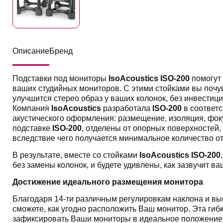
Описание
Бренд
Подставки под мониторы
IsoAcoustics ISO-200
помогут 
ваших студийных мониторов. С этими стойками вы почувс
улучшится стерео образ у ваших колонок, без инвестиц
Компания
IsoAcoustics
разработала
ISO-200
в соответ
акустического оформления: размещение, изоляция, фо
подставке
ISO-200
, отделены от опорных поверхностей
вследствие чего получается минимальное количество 
В результате, вместе со стойками
IsoAcoustics ISO-200
без замены колонок, и будете удивлены, как зазвучит в
Достижение идеального размещения монитора
Благодаря 14-ти различным регулировкам наклона и вы
сможете, как угодно расположить Ваш монитор. Эта гиб
зафиксировать Ваши мониторы в идеальное положение 