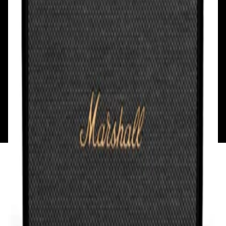
Смотреть на карте
Пн: выходной
Вт - Вс: с 10.00 до 17.00
Каталог
Бренды
Мой аккаунт
Обмен и возврат
Обратная связь
Контакты
Политика конфиденциальности
Общество с ограниченной ответственностью
«Алпекс Аудио». Юридический адрес: 220035, г.
Минск, пр-т Победителей, д.51, корп. 1, пом.2Н УНП:
193621727 | Свидетельство о регистрации
193621727 от 05.04.2022 г.