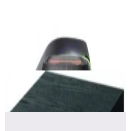
688,00 р.
✓
В корзину
Добавляем
Добавлено
Акустика
Беспроводная акустика JBL PartyBox Club
120
1 120,00 р.
✓
В корзину
Добавляем
Добавлено
Акустика
Сабвуфер Edifier T5 Black
465,00 р.
✓
В корзину
Добавляем
Добавлено
Акустика
Полочная акустика Edifier S2000 MKIII
Brown