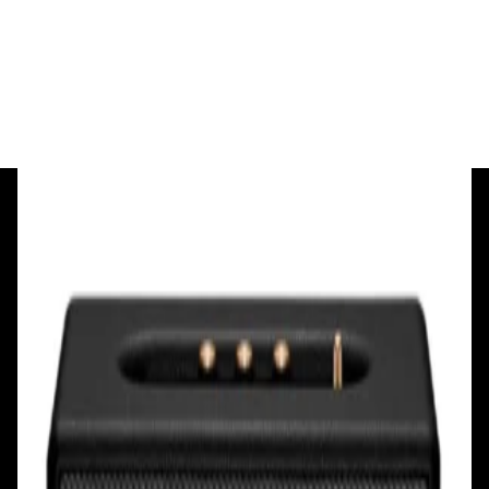
885,00 р.
✓
В корзину
Добавляем
Добавлено
+375 29 377 17 17
+375 29 777 17 17
+375 25 777 17 17
Ул. Первомайская, д.6
пр. Победителей, д.51 к.1
Смотреть на карте
Смотреть на карте
Пн - Пт: с 10.00 до 19.00
Пн - Пт: с 10.00 до 19.00
Сб, Вс: с 10.00 до 18.00
Сб, Вс: с 10.00 до 18.00
ул. Тимирязева, д.127, пав. Е9