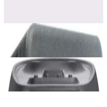
1 170,00 р.
✓
В корзину
Добавляем
Добавлено
Акустика
Сабвуфер SVS SB-1000 Pro (black ash)
2 375,00 р.
✓
В корзину
Добавляем
Добавлено
Акустика
JBL PartyBox Ultimate
3 840,00 р.
✓
В корзину
Добавляем
Добавлено
Портативная акустика
Беспроводная акустика Marshall Stanmore
III Black