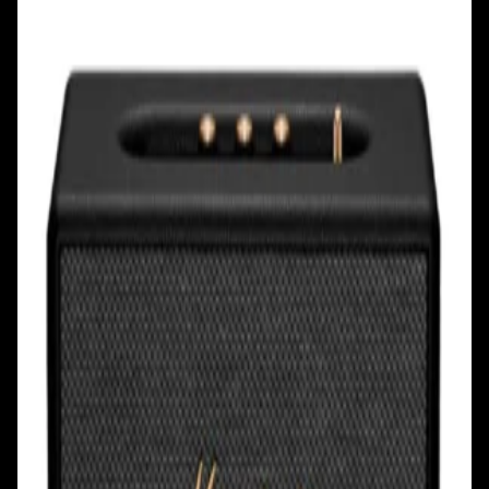
+375 29 377 17 17
+375 29 777 17 17
+375 25 777 17 17
Ул. Первомайская, д.6
пр. Победителей, д.51 к.1
Смотреть на карте
Смотреть на карте
Пн - Пт: с 10.00 до 19.00
Пн - Пт: с 10.00 до 19.00
Сб, Вс: с 10.00 до 18.00
Сб, Вс: с 10.00 до 18.00
ул. Тимирязева, д.127, пав. Е9
Смотреть на карте
Пн: выходной
Вт - Вс: с 10.00 до 17.00
Каталог
Бренды
Мой аккаунт
Обмен и возврат
Обратная связь
Контакты
Политика конфиденциальности
Общество с ограниченной ответственностью
«Алпекс Аудио». Юридический адрес: 220035, г.