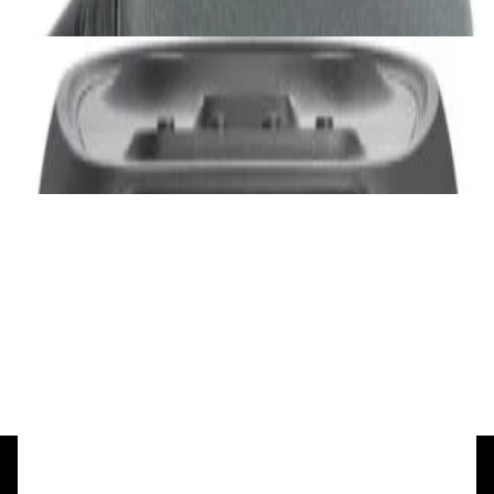
✓
В корзину
Добавляем
Добавлено
Акустика
JBL PartyBox Ultimate
3 840,00 р.
✓
В корзину
Добавляем
Добавлено
Портативная акустика
Беспроводная акустика Marshall Stanmore
III Black
885,00 р.
✓
В корзину
Добавляем
Добавлено