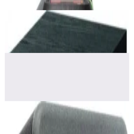
✓
В корзину
Добавляем
Добавлено
Акустика
Сабвуфер Edifier T5 Black
465,00 р.
✓
В корзину
Добавляем
Добавлено
Акустика
Полочная акустика Edifier S2000 MKIII
Brown
1 170,00 р.
✓
В корзину
Добавляем
Добавлено
Акустика
Сабвуфер SVS SB-1000 Pro (black ash)
2 375,00 р.