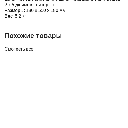
2 х 5 дюймов Твитер 1 »
Размеры: 180 х 550 х 180 мм
Вес: 5,2 кг
Похожие товары
Смотреть все
Акустика
Полочная акустика Edifier M60 White
410,00 р.
✓
В корзину
Добавляем
Добавлено
Акустика
Студийные мониторы Edifier MR5 White
688,00 р.