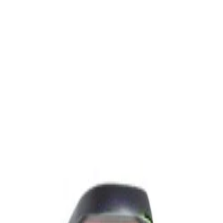
✓
В корзину
Добавляем
Добавлено
Акустика
Полочная акустика Edifier S3000MKII Brown
1 800,00 р.
✓
В корзину
Добавляем
Добавлено
Акустика
Студийные мониторы Edifier MR5 Black
688,00 р.
✓
В корзину
Добавляем
Добавлено
Акустика
Беспроводная акустика JBL PartyBox Club
120
1 120,00 р.