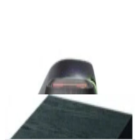
Акустика
Студийные мониторы Edifier MR5 Black
688,00 р.
✓
В корзину
Добавляем
Добавлено
Акустика
Беспроводная акустика JBL PartyBox Club
120
1 120,00 р.
✓
В корзину
Добавляем
Добавлено
Акустика
Сабвуфер Edifier T5 Black
465,00 р.
✓
В корзину
Добавляем
Добавлено