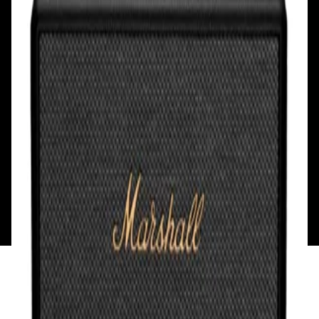
Сб, Вс: с 10.00 до 18.00
Сб, Вс: с 10.00 до 18.00
ул. Тимирязева, д.127, пав. Е9
Смотреть на карте
Пн: выходной
Вт - Вс: с 10.00 до 17.00
Каталог
Бренды
Мой аккаунт
Обмен и возврат
Обратная связь
Контакты
Политика конфиденциальности
Общество с ограниченной ответственностью
«Алпекс Аудио». Юридический адрес: 220035, г.
Минск, пр-т Победителей, д.51, корп. 1, пом.2Н УНП:
193621727 | Свидетельство о регистрации
193621727 от 05.04.2022 г.