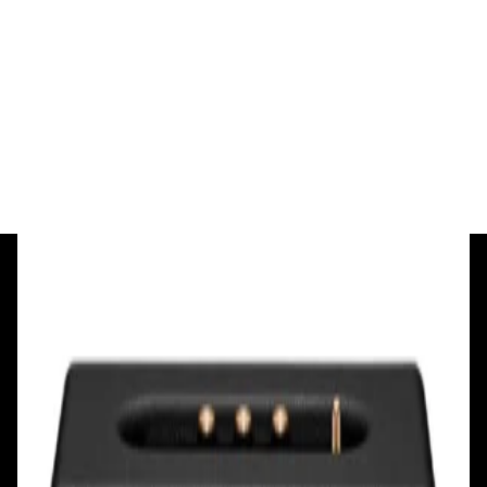
Портативная акустика
Беспроводная акустика Marshall Stanmore
III Black
885,00 р.
✓
В корзину
Добавляем
Добавлено
+375 29 377 17 17
+375 29 777 17 17
+375 25 777 17 17
Ул. Первомайская, д.6
пр. Победителей, д.51 к.1
Смотреть на карте
Смотреть на карте
Пн - Пт: с 10.00 до 19.00
Пн - Пт: с 10.00 до 19.00