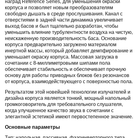
наград Reference Series, для уменьшения окраски
корпуса и позволяет новым преобразователям
свободно дышать в среде прослушивания. Канал с
отверстиями в задней части динамика увеличивает
выход басов и был тщательно разработан, чтобы
уменьшить влияние турбулентности воздуха на чистую,
неискаженную производительность баса. Основание
корпуса предварительно загружено материалом
инертной массы, который добавляет демпфирование и
уменьшает окраску корпуса. Массовая загрузка в
сочетании с 8-миллиметровыми шипами пола
обеспечивает стабильность и обеспечивает прочную
основу для работы приводных блоков без резонансов
от корпуса, взаимодействующего с поверхностью пола.
Результатом этой новейшей технологии излучателей и
дизайна корпуса является тонкий, мощный напольный
громкоговоритель для требовательного слушателя,
когда улучшенное качество звука в сочетании с
элегантной эстетикой имеют первостепенное значение.
Основные параметры
Тип: напольная, пассивная, фазоинверторного типа