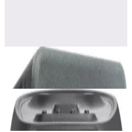
Акустика
Полочная акустика Edifier S2000 MKIII
Brown
1 170,00 р.
✓
В корзину
Добавляем
Добавлено
Акустика
Сабвуфер SVS SB-1000 Pro (black ash)
2 375,00 р.
✓
В корзину
Добавляем
Добавлено
Акустика
JBL PartyBox Ultimate
3 840,00 р.
✓
В корзину
Добавляем
Добавлено