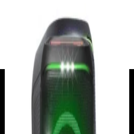
Акустика
Беспроводная акустика JBL PartyBox Club
120
1 120,00 р.
✓
В корзину
Добавляем
Добавлено
+375 29 377 17 17
+375 29 777 17 17
+375 25 777 17 17
Ул. Первомайская, д.6
пр. Победителей, д.51 к.1
Смотреть на карте
Смотреть на карте