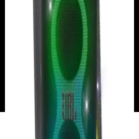
Пн - Пт: с 10.00 до 19.00
Пн - Пт: с 10.00 до 19.00
Сб, Вс: с 10.00 до 18.00
Сб, Вс: с 10.00 до 18.00
ул. Тимирязева, д.127, пав. Е9
Смотреть на карте
Пн: выходной
Вт - Вс: с 10.00 до 17.00
Каталог
Бренды
Мой аккаунт
Обмен и возврат
Обратная связь
Контакты
Политика конфиденциальности
Общество с ограниченной ответственностью
«Алпекс Аудио». Юридический адрес: 220035, г.
Минск, пр-т Победителей, д.51, корп. 1, пом.2Н УНП:
193621727 | Свидетельство о регистрации
193621727 от 05.04.2022 г.