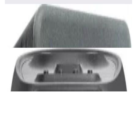
Акустика
Сабвуфер SVS SB-1000 Pro (black ash)
2 375,00 р.
✓
В корзину
Добавляем
Добавлено
Акустика
JBL PartyBox Ultimate
3 840,00 р.
✓
В корзину
Добавляем
Добавлено
Портативная акустика
Беспроводная акустика Marshall Stanmore
III Black
885,00 р.
✓
В корзину
Добавляем
Добавлено