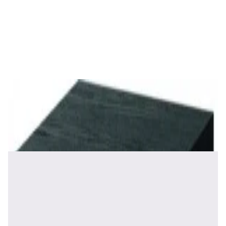
Акустика
Студийные мониторы Edifier MR5 Black
688,00 р.
✓
В корзину
Добавляем
Добавлено
Акустика
Сабвуфер Edifier T5 Black
465,00 р.
✓
В корзину
Добавляем
Добавлено
Акустика
Полочная акустика Edifier S2000 MKIII
Brown
1 170,00 р.
✓
В корзину
Добавляем
Добавлено