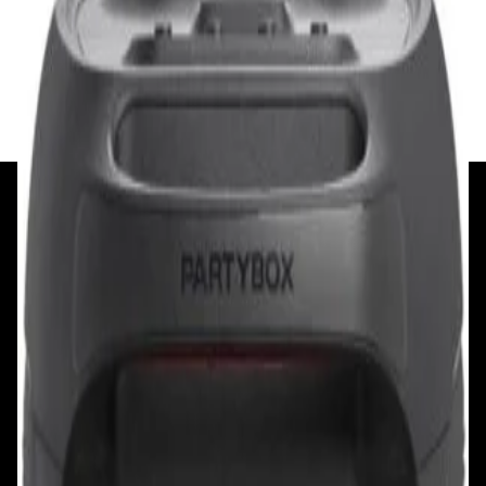
5 264,00 р.
✓
В корзину
Добавляем
Добавлено
+375 29 377 17 17
+375 29 777 17 17
+375 25 777 17 17
Ул. Первомайская, д.6
пр. Победителей, д.51 к.1
Смотреть на карте
Смотреть на карте
Пн - Пт: с 10.00 до 19.00
Пн - Пт: с 10.00 до 19.00
Сб, Вс: с 10.00 до 18.00
Сб, Вс: с 10.00 до 18.00
ул. Тимирязева, д.127, пав. Е9