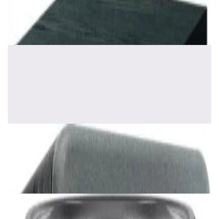
465,00 р.
✓
В корзину
Добавляем
Добавлено
Акустика
Полочная акустика Edifier S2000 MKIII
Brown
1 170,00 р.
✓
В корзину
Добавляем
Добавлено
Акустика
Сабвуфер SVS SB-1000 Pro (black ash)
2 375,00 р.
✓
В корзину
Добавляем
Добавлено
Акустика
JBL PartyBox Ultimate