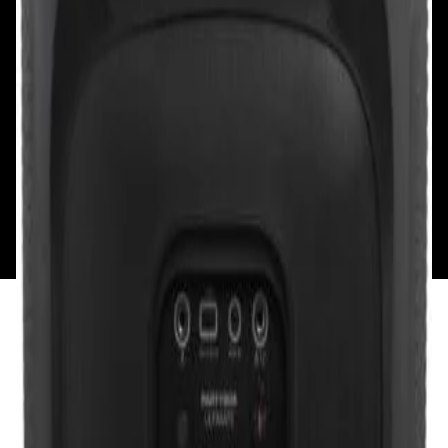
Смотреть на карте
Пн: выходной
Вт - Вс: с 10.00 до 17.00
Каталог
Бренды
Мой аккаунт
Обмен и возврат
Обратная связь
Контакты
Политика конфиденциальности
Общество с ограниченной ответственностью
«Алпекс Аудио». Юридический адрес: 220035, г.
Минск, пр-т Победителей, д.51, корп. 1, пом.2Н УНП:
193621727 | Свидетельство о регистрации
193621727 от 05.04.2022 г.