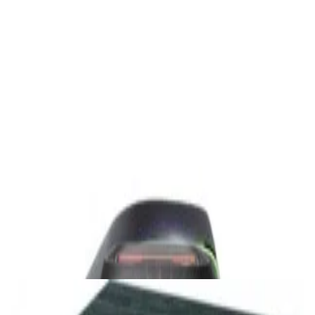
885,00 р.
✓
В корзину
Добавляем
Добавлено
Акустика
Студийные мониторы Edifier MR5 Black
688,00 р.
✓
В корзину
Добавляем
Добавлено
Акустика
Беспроводная акустика JBL PartyBox Club
120
1 120,00 р.
✓
В корзину
Добавляем
Добавлено
Акустика
Сабвуфер Edifier T5 Black