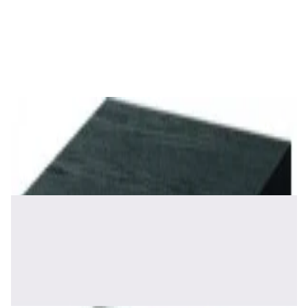
Акустика
Студийные мониторы Edifier MR5 Black
688,00 р.
✓
В корзину
Добавляем
Добавлено
Акустика
Сабвуфер Edifier T5 Black
465,00 р.
✓
В корзину
Добавляем
Добавлено
Акустика
Полочная акустика Edifier S2000 MKIII
Brown
1 170,00 р.
✓
В корзину
Добавляем
Добавлено