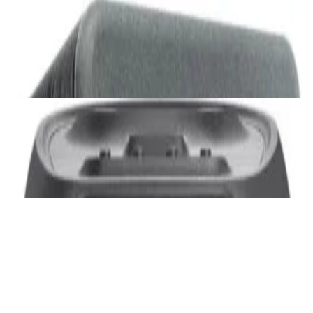
Акустика
Сабвуфер SVS SB-1000 Pro (black ash)
2 375,00 р.
✓
В корзину
Добавляем
Добавлено
Акустика
JBL PartyBox Ultimate
3 840,00 р.
✓
В корзину
Добавляем
Добавлено
Портативная акустика
Беспроводная акустика Marshall Stanmore
III Black
885,00 р.
✓
В корзину
Добавляем
Добавлено