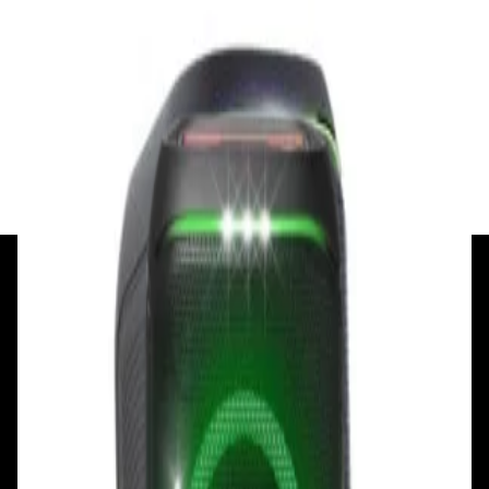
Акустика
Беспроводная акустика JBL PartyBox Club
120
1 120,00 р.
✓
В корзину
Добавляем
Добавлено
+375 29 377 17 17
+375 29 777 17 17
+375 25 777 17 17
Ул. Первомайская, д.6
пр. Победителей, д.51 к.1
Смотреть на карте
Смотреть на карте
Пн - Пт: с 10.00 до 19.00
Пн - Пт: с 10.00 до 19.00