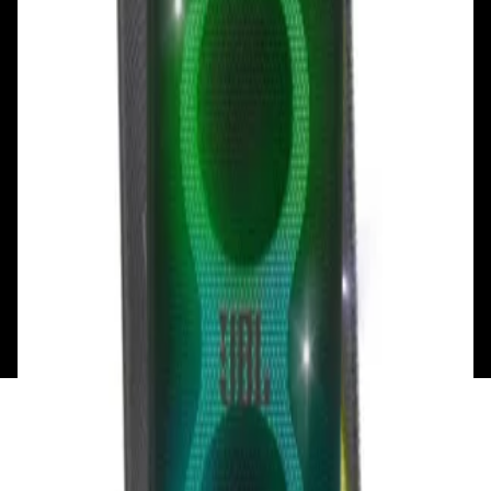
Сб, Вс: с 10.00 до 18.00
Сб, Вс: с 10.00 до 18.00
ул. Тимирязева, д.127, пав. Е9
Смотреть на карте
Пн: выходной
Вт - Вс: с 10.00 до 17.00
Каталог
Бренды
Мой аккаунт
Обмен и возврат
Обратная связь
Контакты
Политика конфиденциальности
Общество с ограниченной ответственностью
«Алпекс Аудио». Юридический адрес: 220035, г.
Минск, пр-т Победителей, д.51, корп. 1, пом.2Н УНП:
193621727 | Свидетельство о регистрации
193621727 от 05.04.2022 г.