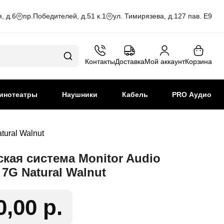
, д.6
пр.Победителей, д.51 к.1
ул. Тимирязева, д.127 пав. Е9
Контакты
Доставка
Мой аккаунт
Корзина
инотеатры
Наушники
Кабель
PRO Аудио
tural Walnut
ская система Monitor Audio
0 7G Natural Walnut
0,00 р.