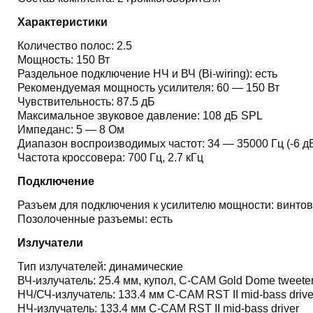
Характеристики
Количество полос: 2.5
Мощность: 150 Вт
Раздельное подключение НЧ и ВЧ (Bi-wiring): есть
Рекомендуемая мощность усилителя: 60 — 150 Вт
Чувствительность: 87.5 дБ
Максимальное звуковое давление: 108 дБ SPL
Импеданс: 5 — 8 Ом
Диапазон воспроизводимых частот: 34 — 35000 Гц (-6 д
Частота кроссовера: 700 Гц, 2.7 кГц
Подключение
Разъем для подключения к усилителю мощности: винто
Позолоченные разъемы: есть
Излучатели
Тип излучателей: динамические
ВЧ-излучатель: 25.4 мм, купол,
C-CAM Gold Dome tweeter 
НЧ/СЧ-излучатель: 133.4 мм
C-CAM RST II mid-bass drive
НЧ-излучатель: 133.4 мм C-CAM RST II mid-bass driver