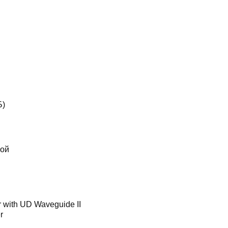
Б)
вой
with UD Waveguide II
r