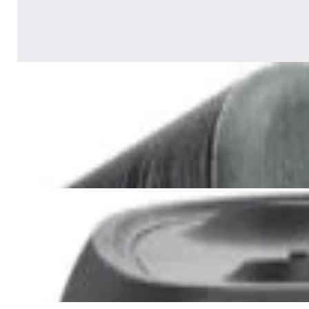
✓
В корзину
Добавляем
Добавлено
Акустика
Сабвуфер SVS SB-1000 Pro
(black ash)
2 375,00 р.
✓
В корзину
Добавляем
Добавлено
Акустика
JBL PartyBox Ultimate
3 840,00 р.
✓
В корзину
Добавляем
Добавлено
Портативная акустика