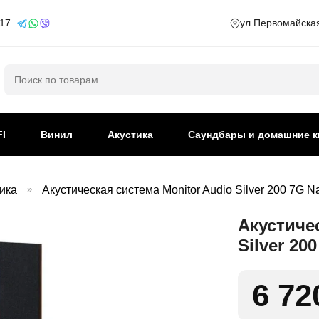
 17
ул.Первомайская
Искать:
FI
Винил
Акустика
Саундбары и домашние к
ика
»
Акустическая система Monitor Audio Silver 200 7G Na
Акустиче
Silver 20
6 72