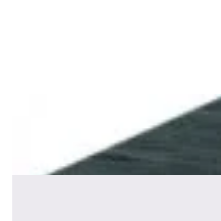
Акустика
Студийные мониторы Edifier
MR5 Black
688,00 р.
✓
В корзину
Добавляем
Добавлено
Акустика
Сабвуфер Edifier T5 Black
465,00 р.
✓
В корзину
Добавляем
Добавлено
Акустика
Полочная акустика Edifier S2000
MKIII Brown
1 170,00 р.