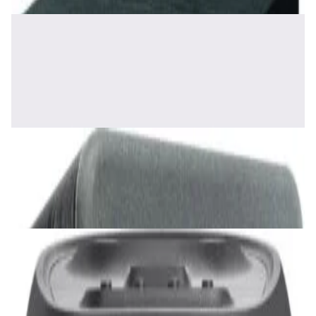
Акустика
Полочная акустика Edifier S2000 MKIII
Brown
1 170,00 р.
✓
В корзину
Добавляем
Добавлено
Акустика
Сабвуфер SVS SB-1000 Pro (black ash)
2 375,00 р.
✓
В корзину
Добавляем
Добавлено
Акустика
JBL PartyBox Ultimate
3 840,00 р.
✓
В корзину
Добавляем
Добавлено