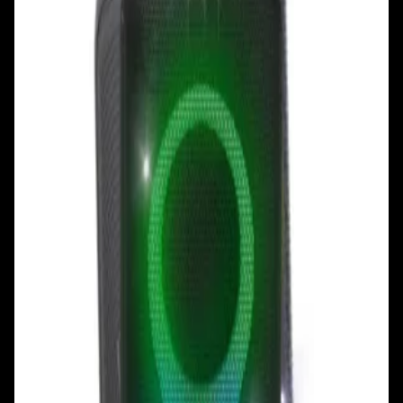
+375 29 377 17 17
+375 29 777 17 17
+375 25 777 17 17
Ул. Первомайская, д.6
пр. Победителей, д.51 к.1
Смотреть на карте
Смотреть на карте
Пн - Пт: с 10.00 до 19.00
Пн - Пт: с 10.00 до 19.00
Сб, Вс: с 10.00 до 18.00
Сб, Вс: с 10.00 до 18.00
ул. Тимирязева, д.127, пав. Е9
Смотреть на карте
Пн: выходной
Вт - Вс: с 10.00 до 17.00
Каталог
Бренды
Мой аккаунт
Обмен и возврат
Обратная связь
Контакты
Политика конфиденциальности
Общество с ограниченной ответственностью
«Алпекс Аудио». Юридический адрес: 220035, г.