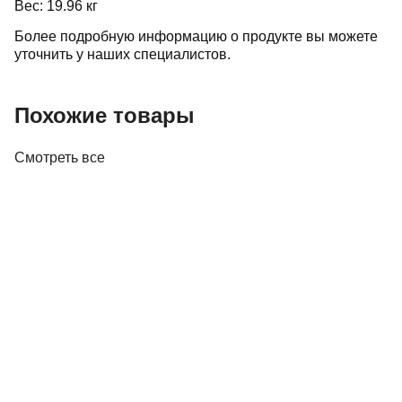
Вес: 19.96 кг
Более подробную информацию о продукте вы можете
уточнить у наших специалистов.
Похожие товары
Смотреть все
Акустика
Полочная акустика Edifier M60 White
410,00 р.
✓
В корзину
Добавляем
Добавлено
Акустика
Студийные мониторы Edifier MR5 White
688,00 р.