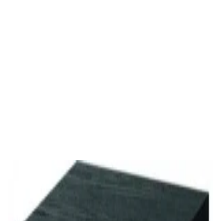
✓
В корзину
Добавляем
Добавлено
Акустика
Полочная акустика Edifier S3000MKII Brown
1 800,00 р.
✓
В корзину
Добавляем
Добавлено
Акустика
Студийные мониторы Edifier MR5 Black
688,00 р.
✓
В корзину
Добавляем
Добавлено
Акустика
Сабвуфер Edifier T5 Black
465,00 р.
✓
В корзину
Добавляем
Добавлено