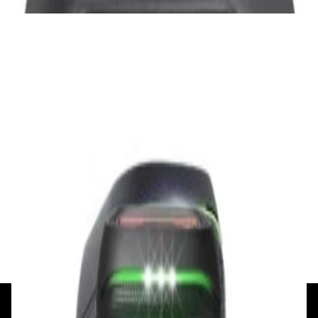
Портативная акустика
Беспроводная акустика Marshall Stanmore
III Black
885,00 р.
✓
В корзину
Добавляем
Добавлено
Акустика
Беспроводная акустика JBL PartyBox Club
120
1 120,00 р.
✓
В корзину
Добавляем
Добавлено