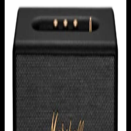
+375 29 777 17 17
+375 25 777 17 17
Ул. Первомайская, д.6
пр. Победителей, д.51 к.1
Смотреть на карте
Смотреть на карте
Пн - Пт: с 10.00 до 19.00
Пн - Пт: с 10.00 до 19.00
Сб, Вс: с 10.00 до 18.00
Сб, Вс: с 10.00 до 18.00
ул. Тимирязева, д.127, пав. Е9
Смотреть на карте
Пн: выходной
Вт - Вс: с 10.00 до 17.00
Каталог
Бренды
Мой аккаунт
Обмен и возврат
Обратная связь
Контакты
Политика конфиденциальности
Общество с ограниченной ответственностью
«Алпекс Аудио». Юридический адрес: 220035, г.
Минск, пр-т Победителей, д.51, корп. 1, пом.2Н УНП:
193621727 | Свидетельство о регистрации
193621727 от 05.04.2022 г.