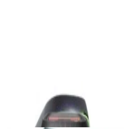
Акустика
Полочная акустика Edifier S3000MKII Brown
1 800,00 р.
✓
В корзину
Добавляем
Добавлено
Акустика
Студийные мониторы Edifier MR5 Black
688,00 р.
✓
В корзину
Добавляем
Добавлено
Акустика
Беспроводная акустика JBL PartyBox Club
120
1 120,00 р.
✓
В корзину
Добавляем
Добавлено