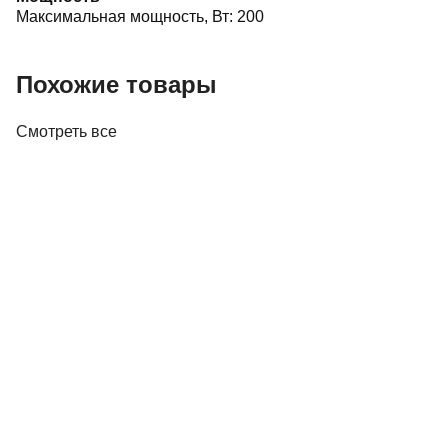
Максимальная мощность, Вт:
200
Похожие товары
Смотреть все
Акустика
Полочная акустика Edifier M60 White
410,00 р.
✓
В корзину
Добавляем
Добавлено
Акустика
Студийные мониторы Edifier MR5 White
688,00 р.
✓
В корзину
Добавляем
Добавлено