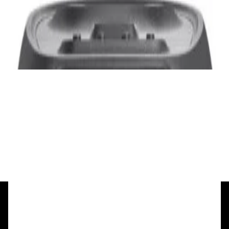
Акустика
JBL PartyBox Ultimate
3 840,00 р.
✓
В корзину
Добавляем
Добавлено
Портативная акустика
Беспроводная акустика Marshall Stanmore
III Black
885,00 р.
✓
В корзину
Добавляем
Добавлено
+375 29 377 17 17