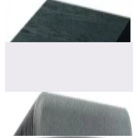
Акустика
Сабвуфер Edifier T5 Black
465,00 р.
✓
В корзину
Добавляем
Добавлено
Акустика
Полочная акустика Edifier S2000 MKIII
Brown
1 170,00 р.
✓
В корзину
Добавляем
Добавлено
Акустика
Сабвуфер SVS SB-1000 Pro (black ash)
2 375,00 р.
✓
В корзину
Добавляем
Добавлено