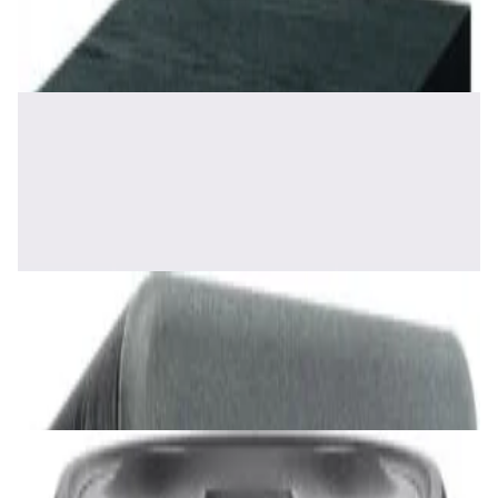
465,00 р.
✓
В корзину
Добавляем
Добавлено
Акустика
Полочная акустика Edifier S2000 MKIII
Brown
1 170,00 р.
✓
В корзину
Добавляем
Добавлено
Акустика
Сабвуфер SVS SB-1000 Pro (black ash)
2 375,00 р.
✓
В корзину
Добавляем
Добавлено
Акустика
JBL PartyBox Ultimate