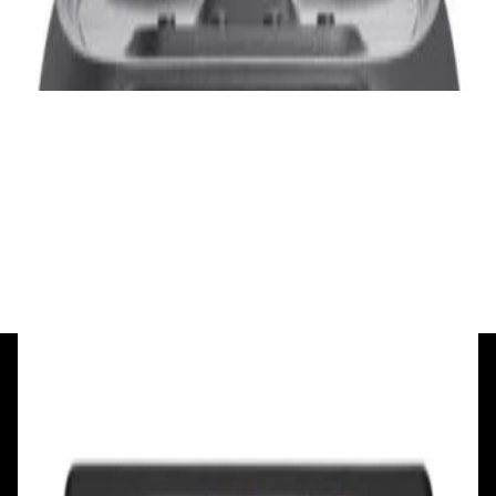
3 840,00 р.
✓
В корзину
Добавляем
Добавлено
Портативная акустика
Беспроводная акустика Marshall Stanmore
III Black
885,00 р.
✓
В корзину
Добавляем
Добавлено
+375 29 377 17 17
+375 29 777 17 17
+375 25 777 17 17