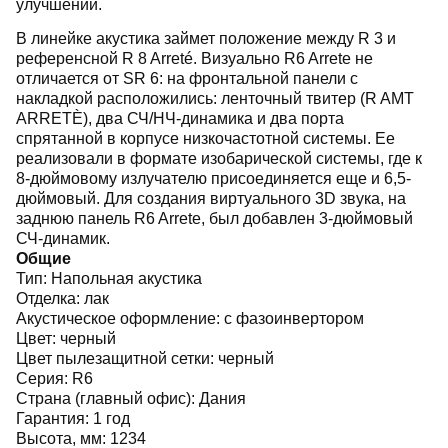
улучшений.
В линейке акустика займет положение между R 3 и
референсной R 8 Arreté. Визуально R6 Arrete не
отличается от SR 6: на фронтальной панели с
накладкой расположились: ленточный твитер (R AMT
ARRETÈ), два СЧ/НЧ-динамика и два порта
спрятанной в корпусе низкочастотной системы. Ее
реализовали в формате изобарической системы, где к
8-дюймовому излучателю присоединяется еще и 6,5-
дюймовый. Для создания виртуального 3D звука, на
заднюю панель R6 Arrete, был добавлен 3-дюймовый
СЧ-динамик.
Общие
Тип:
Напольная акустика
Отделка:
лак
Акустическое оформление:
с фазоинвертором
Цвет:
черный
Цвет пылезащитной сетки:
черный
Серия:
R6
Страна (главный офис):
Дания
Гарантия:
1 год
Высота, мм:
1234