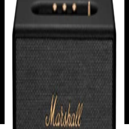
Ул. Первомайская, д.6
пр. Победителей, д.51 к.1
Смотреть на карте
Смотреть на карте
Пн - Пт: с 10.00 до 19.00
Пн - Пт: с 10.00 до 19.00
Сб, Вс: с 10.00 до 18.00
Сб, Вс: с 10.00 до 18.00
ул. Тимирязева, д.127, пав. Е9
Смотреть на карте
Пн: выходной
Вт - Вс: с 10.00 до 17.00
Каталог
Бренды
Мой аккаунт
Обмен и возврат
Обратная связь
Контакты
Политика конфиденциальности
Общество с ограниченной ответственностью
«Алпекс Аудио». Юридический адрес: 220035, г.
Минск, пр-т Победителей, д.51, корп. 1, пом.2Н УНП:
193621727 | Свидетельство о регистрации
193621727 от 05.04.2022 г.