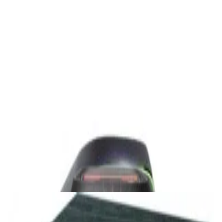
1 800,00 р.
✓
В корзину
Добавляем
Добавлено
Акустика
Студийные мониторы Edifier MR5 Black
688,00 р.
✓
В корзину
Добавляем
Добавлено
Акустика
Беспроводная акустика JBL PartyBox Club
120
1 120,00 р.
✓
В корзину
Добавляем
Добавлено
Акустика
Сабвуфер Edifier T5 Black