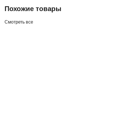
Похожие товары
Смотреть все
Акустика
Полочная акустика Edifier M60 White
410,00 р.
✓
В корзину
Добавляем
Добавлено
Акустика
Студийные мониторы Edifier MR5 White
688,00 р.
✓
В корзину
Добавляем
Добавлено
Акустика
Полочная акустика Edifier S3000MKII Brown