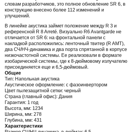
словам разработчиков, это полное обновление SR 6, в
конструкцию внесено более 112 изменений и
улучшений.
В линейке акустика займет положение между R 3 и
референсной R 8 Arreté. Визуально R6 Avantgarde не
отличается от SR 6: на фронтальной панели с
накладкой расположились: ленточный твитер (R AMT),
два СЧ/НЧ-динамика и два порта спрятанной в корпусе
низкочастотной системы. Ее реализовали в формате
изобарической системы, где к 8-дюймовому излучателю
присоединяется еще и 6,5-дюймовый.
Общие
Тип:
Напольная акустика
Акустическое оформление:
с фазоинвертором
Цвет пылезащитной сетки:
черный
Страна (главный офис):
Дания
Гарантия:
1 год
Высота, мм:
1234
Ширина, мм:
278
Глубина, мм:
431
Характеристики
Размер СЧ/НЧ динамика, в дюймах:
6,5