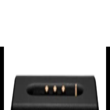
Беспроводная акустика Marshall Stanmore
III Black
885,00 р.
✓
В корзину
Добавляем
Добавлено
+375 29 377 17 17
+375 29 777 17 17
+375 25 777 17 17
Ул. Первомайская, д.6
пр. Победителей, д.51 к.1
Смотреть на карте
Смотреть на карте
Пн - Пт: с 10.00 до 19.00
Пн - Пт: с 10.00 до 19.00