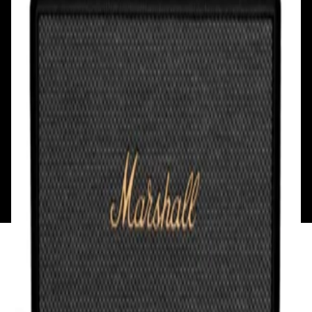
Сб, Вс: с 10.00 до 18.00
Сб, Вс: с 10.00 до 18.00
ул. Тимирязева, д.127, пав. Е9
Смотреть на карте
Пн: выходной
Вт - Вс: с 10.00 до 17.00
Каталог
Бренды
Мой аккаунт
Обмен и возврат
Обратная связь
Контакты
Политика конфиденциальности
Общество с ограниченной ответственностью
«Алпекс Аудио». Юридический адрес: 220035, г.
Минск, пр-т Победителей, д.51, корп. 1, пом.2Н УНП:
193621727 | Свидетельство о регистрации
193621727 от 05.04.2022 г.