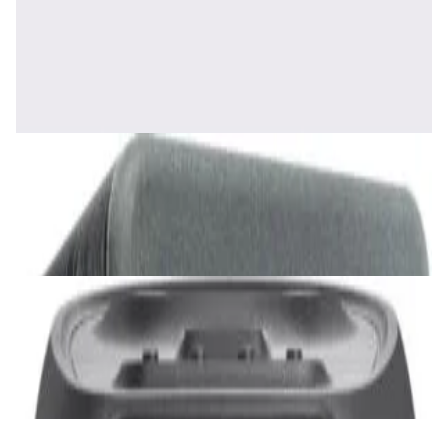
Полочная акустика Edifier S2000 MKIII
Brown
1 170,00 р.
✓
В корзину
Добавляем
Добавлено
Акустика
Сабвуфер SVS SB-1000 Pro (black ash)
2 375,00 р.
✓
В корзину
Добавляем
Добавлено
Акустика
JBL PartyBox Ultimate
3 840,00 р.
✓
В корзину
Добавляем
Добавлено
Портативная акустика