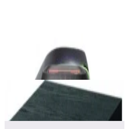
Студийные мониторы Edifier MR5 Black
688,00 р.
✓
В корзину
Добавляем
Добавлено
Акустика
Беспроводная акустика JBL PartyBox Club
120
1 120,00 р.
✓
В корзину
Добавляем
Добавлено
Акустика
Сабвуфер Edifier T5 Black
465,00 р.
✓
В корзину
Добавляем
Добавлено
Акустика