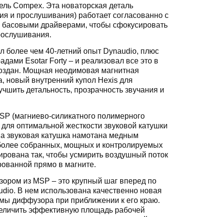
ель Compex. Эта новаторская деталь
ия и прослушивания) работает согласованно с
и басовыми драйверами, чтобы сфокусировать
рослушивания.
л более чем 40-летний опыт Dynaudio, плюс
дами Esotar Forty – и реализовал все это в
создан. Мощная неодимовая магнитная
, новый внутренний купол Hexis для
чшить детальность, прозрачность звучания и
SP (магниево-силикатного полимерного
для оптимальной жесткости звуковой катушки
ма звуковая катушка намотана медным
 более собранных, мощных и контролируемых
уирована так, чтобы усмирить воздушный поток
ованной прямо в магните.
зором из MSP – это крупный шаг вперед по
dio. В нем использована качественно новая
рмы диффузора при приближении к его краю.
величить эффективную площадь рабочей