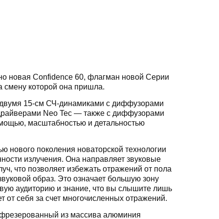
но новая Confidence 60, флагман новой Серии
а смену которой она пришла.
, двумя 15-см СЧ-динамиками с диффузорами
-драйверами Neo Tec — также с диффузорами
й мощью, масштабностью и детальностью
ью нового поколения новаторской технологии
енности излучения. Она направляет звуковые
уч, что позволяет избежать отражений от пола
звуковой образ. Это означает большую зону
вую аудиторию и знание, что вы слышите лишь
ет от себя за счет многочисленных отражений.
 фрезерованный из массива алюминия