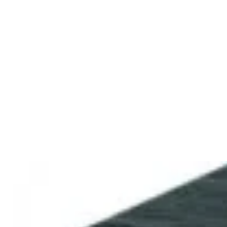
S3000MKII Brown
1 800,00 р.
✓
В корзину
Добавляем
Добавлено
Акустика
Студийные мониторы Edifier
MR5 Black
688,00 р.
✓
В корзину
Добавляем
Добавлено
Акустика
Сабвуфер Edifier T5 Black
465,00 р.
✓
В корзину
Добавляем