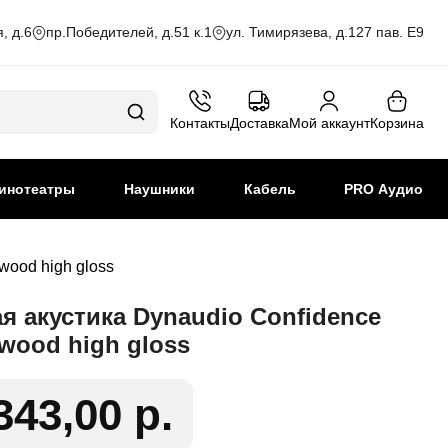
, д.6
пр.Победителей, д.51 к.1
ул. Тимирязева, д.127 пав. Е9
Контакты
Доставка
Мой аккаунт
Корзина
инотеатры
Наушники
Кабель
PRO Аудио
wood high gloss
я акустика Dynaudio Confidence
wood high gloss
343,00 р.