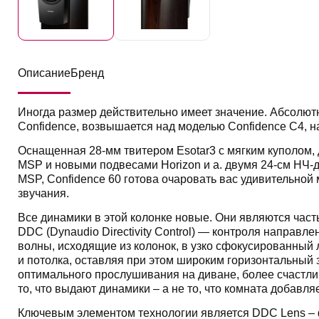
Описание
Бренд
Иногда размер действительно имеет значение. Абсолют
Confidence, возвышается над моделью Confidence C4, н
Оснащенная 28-мм твитером Esotar3 с мягким куполом
MSP и новыми подвесами Horizon и а. двумя 24-см НЧ
MSP, Confidence 60 готова очаровать вас удивительно
звучания.
Все динамики в этой колонке новые. Они являются част
DDC (Dynaudio Directivity Control) — контроля направл
волны, исходящие из колонок, в узко сфокусированный л
и потолка, оставляя при этом широким горизонтальный 
оптимального прослушивания на диване, более счастли
то, что выдают динамики – а не то, что комната добавля
Ключевым элементом технологии является DDC Lens –