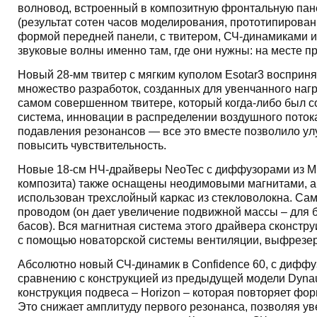
волновод, встроенный в композитную фронтальную пан
(результат сотен часов моделирования, прототипирован
формой передней панели, с твитером, СЧ-динамиками 
звуковые волны именно там, где они нужны: на месте п
Новый 28-мм твитер с мягким куполом Esotar3 восприня
множество разработок, созданных для увенчанного награ
самом совершенном твитере, который когда-либо был 
система, инновации в распределении воздушного потока
подавления резонансов — все это вместе позволило улу
повысить чувствительность.
Новые 18-см НЧ-драйверы NeoTec с диффузорами из M
композита) также оснащены неодимовыми магнитами, а 
использован трехслойный каркас из стекловолокна. Са
проводом (он дает увеличение подвижной массы – для
басов). Вся магнитная система этого драйвера сконстр
с помощью новаторской системы вентиляции, выфрезер
Абсолютно новый СЧ-динамик в Confidence 60, с диффу
сравнению с конструкцией из предыдущей модели Dynau
конструкция подвеса – Horizon – которая повторяет фо
Это снижает амплитуду первого резонанса, позволяя у