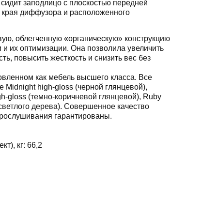
к сидит заподлицо с плоскостью передней
 края диффузора и расположенного
вую, облегченную «органическую» конструкцию
и их оптимизации. Она позволила увеличить
ь, повысить жесткость и снизить вес без
товленном как мебель высшего класса. Все
 Midnight high-gloss (черной глянцевой),
h-gloss (темно-коричневой глянцевой), Ruby
(светлого дерева). Совершенное качество
 прослушивания гарантированы.
кт), кг:
66,2