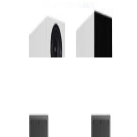
✓
В корзину
Добавляем
Добавлено
Акустика
Напольная акустика Wharfedale Diamond
12.3 White Oak
2 336,00 р.
✓
В корзину
Добавляем
Добавлено
Акустика
Активная акустика Q Acoustics M40 White
3 360,00 р.
✓
В корзину
Добавляем
Добавлено
Акустика
Напольная акустика Audio Pro A38 Black
2 208,00 р.