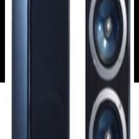
Смотреть на карте
Пн: выходной
Вт - Вс: с 10.00 до 17.00
Каталог
Бренды
Мой аккаунт
Обмен и возврат
Обратная связь
Контакты
Политика конфиденциальности
Общество с ограниченной ответственностью
«Алпекс Аудио». Юридический адрес: 220035, г.
Минск, пр-т Победителей, д.51, корп. 1, пом.2Н УНП:
193621727 | Свидетельство о регистрации
193621727 от 05.04.2022 г.