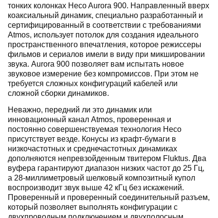
тонких колонках Heco Aurora 900. Направленный вверх
коаксиальный динамик, специально разработанный и
сертифицированный в соответствии с требованиями
Atmos, использует потолок для создания идеального
пространственного впечатления, которое режиссеры
фильмов и сериалов имели в виду при микшировании
звука. Aurora 900 позволяет вам испытать новое
звуковое измерение без компромиссов. При этом не
требуется сложных конфигураций кабелей или
сложной сборки динамиков.
Неважно, передний ли это динамик или
инновационный канал Atmos, проверенная и
постоянно совершенствуемая технология Heco
присутствует везде. Конусы из крафт-бумаги в
низкочастотных и среднечастотных динамиках
дополняются непревзойденным твитером Fluktus. Два
вуфера гарантируют диапазон низких частот до 25 Гц,
а 28-миллиметровый шелковый композитный купол
воспроизводит звук выше 42 кГц без искажений.
Проверенный и проверенный соединительный разъем,
который позволяет выполнять конфигурации с
двухпроводным подключением и двухполосным