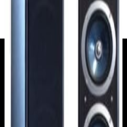
884,00 р.
✓
В корзину
Добавляем
Добавлено
+375 29 377 17 17
+375 29 777 17 17
+375 25 777 17 17
Ул. Первомайская, д.6
пр. Победителей, д.51 к.1
Смотреть на карте
Смотреть на карте
Пн - Пт: с 10.00 до 19.00
Пн - Пт: с 10.00 до 19.00
Сб, Вс: с 10.00 до 18.00
Сб, Вс: с 10.00 до 18.00
ул. Тимирязева, д.127, пав. Е9