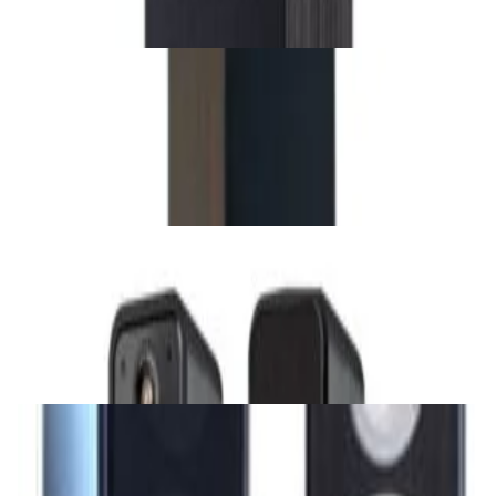
✓
В корзину
Добавляем
Добавлено
Акустика
Напольная акустика TAGA Harmony
Platinum F-120 v.4 Walnut
3 840,00 р.
✓
В корзину
Добавляем
Добавлено
Акустика
Акустическая система Polk Audio Elite ES55
Black
3 008,00 р.
✓
В корзину
Добавляем
Добавлено
Акустика
Акустика Pure Acoustics XTI 100F (Piano
black)