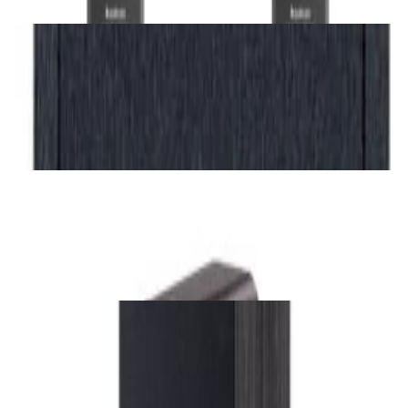
✓
В корзину
Добавляем
Добавлено
Акустика
Активная акустическая система Magnat
Monitor Reference 5A
2 928,00 р.
✓
В корзину
Добавляем
Добавлено
Акустика
Активная акустика Q Acoustics M40 Black
3 360,00 р.
✓
В корзину
Добавляем
Добавлено
Акустика
Акустическая система Heco Aurora 1000
Black
4 634,00 р.