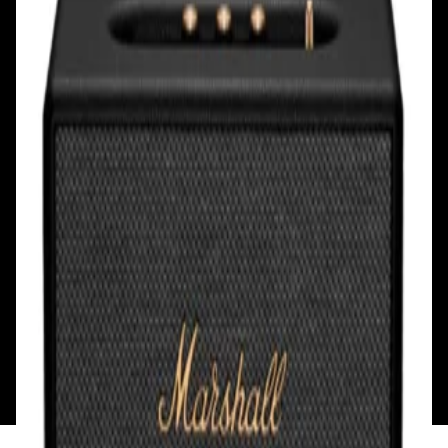
Ул. Первомайская, д.6
пр. Победителей, д.51 к.1
Смотреть на карте
Смотреть на карте
Пн - Пт: с 10.00 до 19.00
Пн - Пт: с 10.00 до 19.00
Сб, Вс: с 10.00 до 18.00
Сб, Вс: с 10.00 до 18.00
ул. Тимирязева, д.127, пав. Е9
Смотреть на карте
Пн: выходной
Вт - Вс: с 10.00 до 17.00
Каталог
Бренды
Мой аккаунт
Обмен и возврат
Обратная связь
Контакты
Политика конфиденциальности
Общество с ограниченной ответственностью
«Алпекс Аудио». Юридический адрес: 220035, г.
Минск, пр-т Победителей, д.51, корп. 1, пом.2Н УНП:
193621727 | Свидетельство о регистрации
193621727 от 05.04.2022 г.