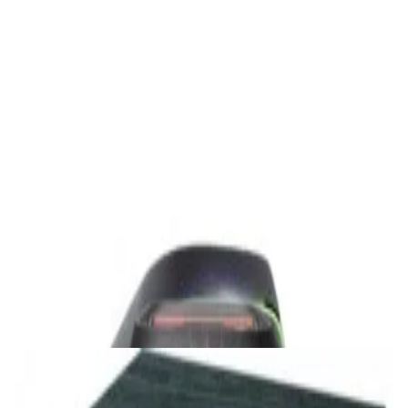
1 800,00 р.
✓
В корзину
Добавляем
Добавлено
Акустика
Студийные мониторы Edifier MR5 Black
688,00 р.
✓
В корзину
Добавляем
Добавлено
Акустика
Беспроводная акустика JBL PartyBox Club
120
1 120,00 р.
✓
В корзину
Добавляем
Добавлено
Акустика
Сабвуфер Edifier T5 Black