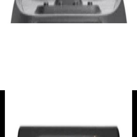
3 840,00 р.
✓
В корзину
Добавляем
Добавлено
Портативная акустика
Беспроводная акустика Marshall Stanmore
III Black
885,00 р.
✓
В корзину
Добавляем
Добавлено
+375 29 377 17 17
+375 29 777 17 17
+375 25 777 17 17