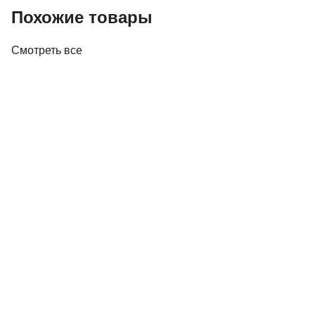
Похожие товары
Смотреть все
Акустика
Студийные мониторы Edifier MR5 White
688,00 р.
✓
В корзину
Добавляем
Добавлено
Акустика
Полочная акустика Edifier M60 White
410,00 р.
✓
В корзину
Добавляем
Добавлено
Акустика
Полочная акустика Edifier S3000MKII Brown