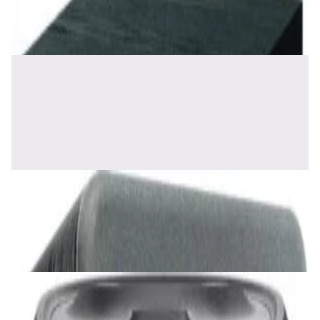
465,00 р.
✓
В корзину
Добавляем
Добавлено
Акустика
Полочная акустика Edifier S2000 MKIII
Brown
1 170,00 р.
✓
В корзину
Добавляем
Добавлено
Акустика
Сабвуфер SVS SB-1000 Pro (black ash)
2 375,00 р.
✓
В корзину
Добавляем
Добавлено
Акустика
JBL PartyBox Ultimate