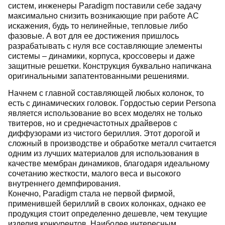
систем, инженеры Paradigm поставили себе задачу
максимально снизить возникающие при работе АС
искажения, будь то нелинейные, тепловые либо
фазовые. А вот для ее достижения пришлось
разрабатывать с нуля все составляющие элементы
системы – динамики, корпуса, кроссоверы и даже
защитные решетки. Конструкция буквально напичкана
оригинальными запатентованными решениями.
Начнем с главной составляющей любых колонок, то
есть с динамических головок. Гордостью серии Persona
является использование во всех моделях не только
твитеров, но и среднечастотных драйверов с
диффузорами из чистого бериллия. Этот дорогой и
сложный в производстве и обработке металл считается
одним из лучших материалов для использования в
качестве мембран динамиков, благодаря идеальному
сочетанию жесткости, малого веса и высокого
внутреннего демпфирования.
Конечно, Paradigm стала не первой фирмой,
применившей бериллий в своих колонках, однако ее
продукция стоит определенно дешевле, чем текущие
изделия конкурентов. Наиболее интересным