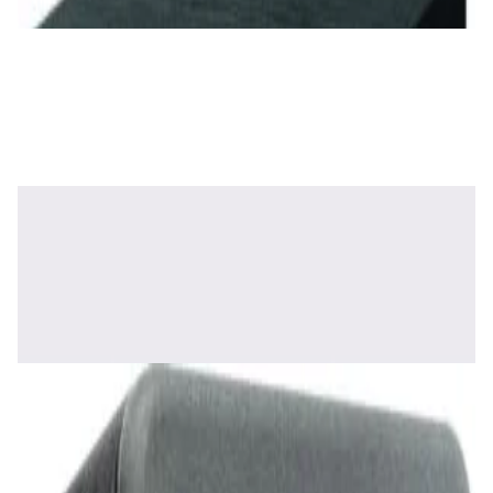
✓
В корзину
Добавляем
Добавлено
Акустика
Полочная акустика Edifier S3000MKII Brown
1 800,00 р.
✓
В корзину
Добавляем
Добавлено
Акустика
Полочная акустика Edifier S2000 MKIII
Brown
1 170,00 р.
✓
В корзину
Добавляем
Добавлено
Акустика
Сабвуфер SVS SB-1000 Pro (black ash)
2 375,00 р.
✓
В корзину
Добавляем
Добавлено