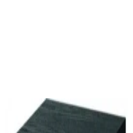
✓
В корзину
Добавляем
Добавлено
Акустика
Студийные мониторы Edifier MR5 White
688,00 р.
✓
В корзину
Добавляем
Добавлено
Акустика
Студийные мониторы Edifier MR5 Black
688,00 р.
✓
В корзину
Добавляем
Добавлено
Акустика
Сабвуфер Edifier T5 Black
465,00 р.