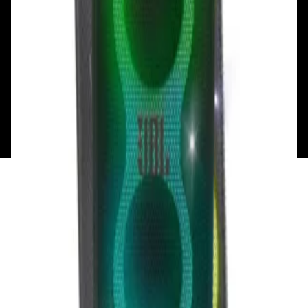
Вт - Вс: с 10.00 до 17.00
Каталог
Бренды
Мой аккаунт
Обмен и возврат
Обратная связь
Контакты
Политика конфиденциальности
Общество с ограниченной ответственностью
«Алпекс Аудио». Юридический адрес: 220035, г.
Минск, пр-т Победителей, д.51, корп. 1, пом.2Н УНП:
193621727 | Свидетельство о регистрации
193621727 от 05.04.2022 г.