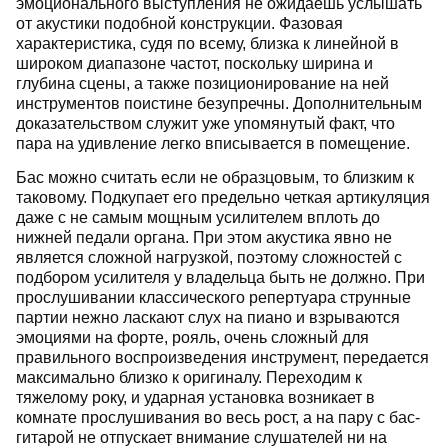
эмоционального выступления не ожидаешь услышать
от акустики подобной конструкции. Фазовая
характеристика, судя по всему, близка к линейной в
широком диапазоне частот, поскольку ширина и
глубина сцены, а также позиционирование на ней
инструментов поистине безупречны. Дополнительным
доказательством служит уже упомянутый факт, что
пара на удивление легко вписывается в помещение.
Бас можно считать если не образцовым, то близким к
таковому. Подкупает его предельно четкая артикуляция
даже с не самым мощным усилителем вплоть до
нижней педали органа. При этом акустика явно не
является сложной нагрузкой, поэтому сложностей с
подбором усилителя у владельца быть не должно. При
прослушивании классического репертуара струнные
партии нежно ласкают слух на пиано и взрываются
эмоциями на форте, рояль, очень сложный для
правильного воспроизведения инструмент, передается
максимально близко к оригиналу. Переходим к
тяжелому року, и ударная установка возникает в
комнате прослушивания во весь рост, а на пару с бас-
гитарой не отпускает внимание слушателей ни на