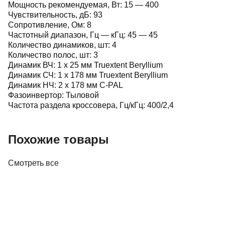
Мощность рекомендуемая, Вт:
15 — 400
Чувствительность, дБ:
93
Сопротивление, Ом:
8
Частотный диапазон, Гц — кГц:
45 — 45
Количество динамиков, шт:
4
Количество полос, шт:
3
Динамик ВЧ:
1 х 25 мм Truextent Beryllium
Динамик СЧ:
1 х 178 мм Truextent Beryllium
Динамик НЧ:
2 х 178 мм C-PAL
Фазоинвертор:
Тыловой
Частота раздела кроссовера, Гц/кГц:
400/2,4
Похожие товары
Смотреть все
Акустика
Полочная акустика Edifier M60 White
410,00 р.