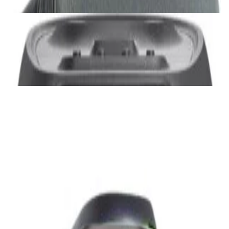
Акустика
JBL PartyBox Ultimate
3 840,00 р.
✓
В корзину
Добавляем
Добавлено
Портативная акустика
Беспроводная акустика Marshall Stanmore
III Black
885,00 р.
✓
В корзину
Добавляем
Добавлено
Акустика
Беспроводная акустика JBL PartyBox Club
120
1 120,00 р.