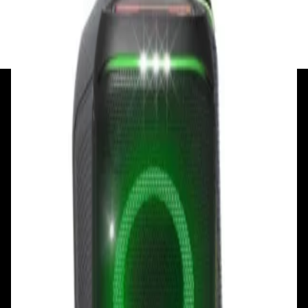
✓
В корзину
Добавляем
Добавлено
+375 29 377 17 17
+375 29 777 17 17
+375 25 777 17 17
Ул. Первомайская, д.6
пр. Победителей, д.51 к.1
Смотреть на карте
Смотреть на карте
Пн - Пт: с 10.00 до 19.00
Пн - Пт: с 10.00 до 19.00
Сб, Вс: с 10.00 до 18.00
Сб, Вс: с 10.00 до 18.00
ул. Тимирязева, д.127, пав. Е9
Смотреть на карте
Пн: выходной