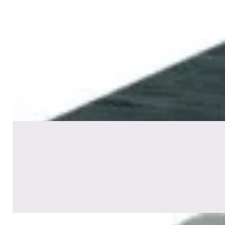
✓
В корзину
Добавляем
Добавлено
Акустика
Сабвуфер Edifier T5 Black
465,00 р.
✓
В корзину
Добавляем
Добавлено
Акустика
Полочная акустика Edifier S2000
MKIII Brown
1 170,00 р.
✓
В корзину
Добавляем
Добавлено
Акустика