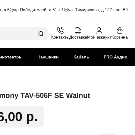
, д.6
пр.Победителей, д.51 к.1
ул. Тимирязева, д.127 пав. Е9
Контакты
Доставка
Мой аккаунт
Корзина
инотеатры
Наушники
Кабель
PRO Аудио
mony TAV-506F SE Walnut
6,00 р.