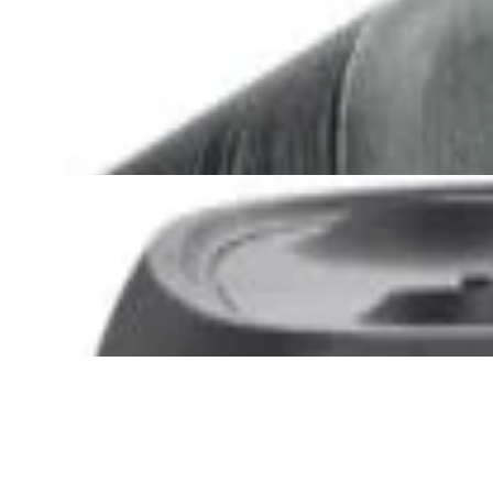
Сабвуфер SVS SB-1000 Pro
(black ash)
2 375,00 р.
✓
В корзину
Добавляем
Добавлено
Акустика
JBL PartyBox Ultimate
3 840,00 р.
✓
В корзину
Добавляем
Добавлено
Портативная акустика
Беспроводная акустика Marshall
Stanmore III Black
885,00 р.