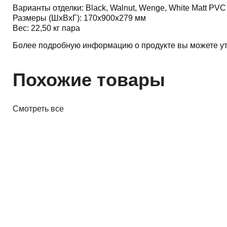
Варианты отделки: Black, Walnut, Wenge, White Matt PVC
Размеры (ШхВхГ): 170x900x279 мм
Вес: 22,50 кг пара
Более подробную информацию о продукте вы можете ут
Похожие товары
Смотреть все
Акустика
Полочная акустика Edifier M60
White
410,00 р.
✓
В корзину
Добавляем
Добавлено
Акустика