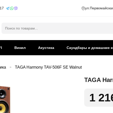
 17
ул.Первомайская
Искать:
FI
Винил
Акустика
Саундбары и домашние к
ика
»
TAGA Harmony TAV-506F SE Walnut
TAGA Har
1 21