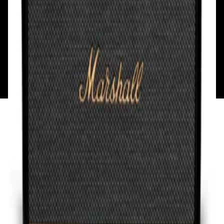
Каталог
Бренды
Мой аккаунт
Обмен и возврат
Обратная связь
Контакты
Политика конфиденциальности
Общество с ограниченной ответственностью
«Алпекс Аудио». Юридический адрес: 220035, г.
Минск, пр-т Победителей, д.51, корп. 1, пом.2Н УНП:
193621727 | Свидетельство о регистрации
193621727 от 05.04.2022 г.