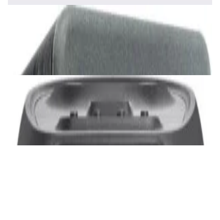
Акустика
Сабвуфер SVS SB-1000 Pro (black ash)
2 375,00 р.
✓
В корзину
Добавляем
Добавлено
Акустика
JBL PartyBox Ultimate
3 840,00 р.
✓
В корзину
Добавляем
Добавлено
Портативная акустика
Беспроводная акустика Marshall Stanmore
III Black
885,00 р.
✓
В корзину
Добавляем
Добавлено