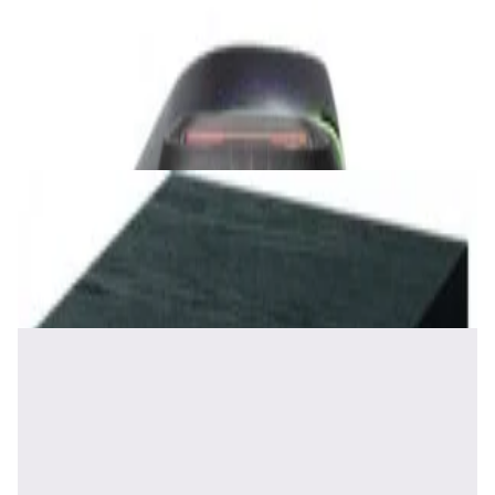
Акустика
Беспроводная акустика JBL PartyBox Club
120
1 120,00 р.
✓
В корзину
Добавляем
Добавлено
Акустика
Сабвуфер Edifier T5 Black
465,00 р.
✓
В корзину
Добавляем
Добавлено
Акустика
Полочная акустика Edifier S2000 MKIII
Brown
1 170,00 р.
✓
В корзину
Добавляем
Добавлено