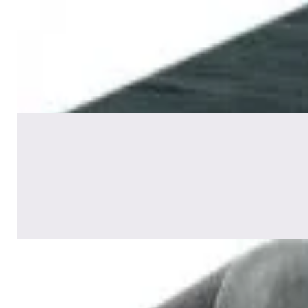
Акустика
Сабвуфер Edifier T5 Black
465,00 р.
✓
В корзину
Добавляем
Добавлено
Акустика
Полочная акустика Edifier S2000
MKIII Brown
1 170,00 р.
✓
В корзину
Добавляем
Добавлено
Акустика
Сабвуфер SVS SB-1000 Pro
(black ash)
2 375,00 р.