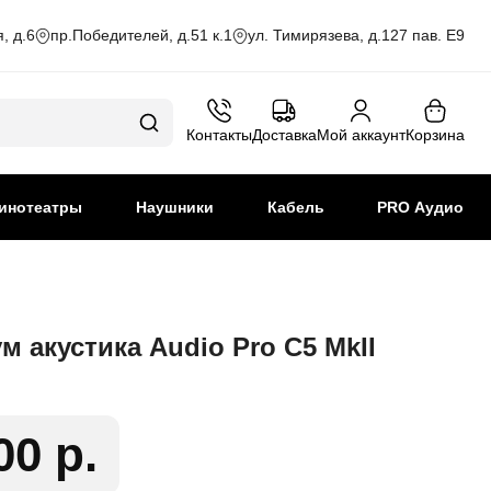
, д.6
пр.Победителей, д.51 к.1
ул. Тимирязева, д.127 пав. Е9
Контакты
Доставка
Мой аккаунт
Корзина
инотеатры
Наушники
Кабель
PRO Аудио
 акустика Audio Pro C5 MkII
00 р.