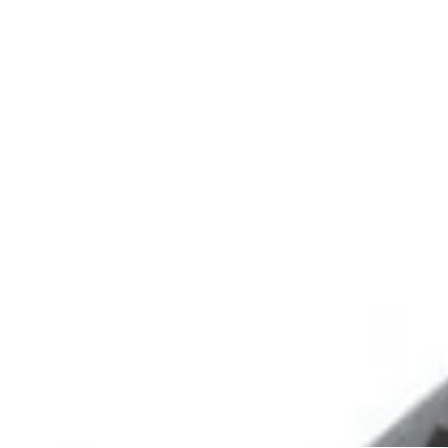
✓
В корзину
Добавляем
Добавлено
Акустика
Студийные мониторы Edifier
MR5 Black
688,00 р.
✓
В корзину
Добавляем
Добавлено
Акустика
Беспроводная акустика JBL
PartyBox Club 120
1 120,00 р.
✓
В корзину
Добавляем
Добавлено