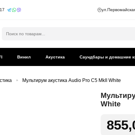
 17
ул.Первомайская
Искать:
FI
Винил
Акустика
Саундбары и домашние к
стика
»
Мультирум акустика Audio Pro C5 MkII White
Мультирум
White
855,