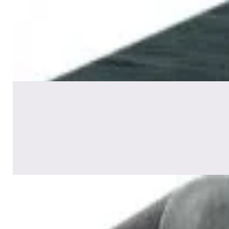
Акустика
Сабвуфер Edifier T5 Black
465,00 р.
✓
В корзину
Добавляем
Добавлено
Акустика
Полочная акустика Edifier S2000
MKIII Brown
1 170,00 р.
✓
В корзину
Добавляем
Добавлено
Акустика
Сабвуфер SVS SB-1000 Pro
(black ash)
2 375,00 р.