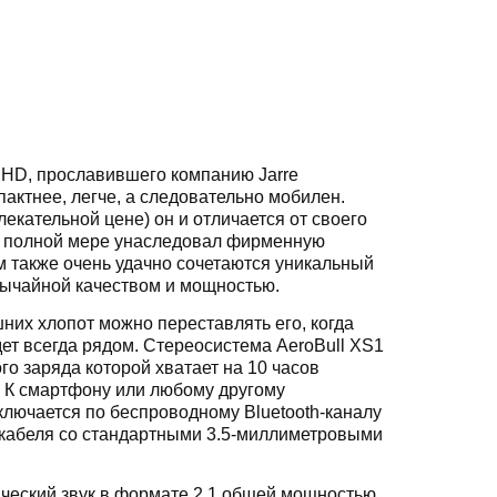
 HD, прославившего компанию Jarre
пактнее, легче, а следовательно мобилен.
екательной цене) он и отличается от своего
 в полной мере унаследовал фирменную
ем также очень удачно сочетаются уникальный
вычайной качеством и мощностью.
них хлопот можно переставлять его, когда
дет всегда рядом. Стереосистема AeroBull XS1
о заряда которой хватает на 10 часов
 К смартфону или любому другому
ключается по беспроводному Bluetooth-каналу
 кабеля со стандартными 3.5-миллиметровыми
ческий звук в формате 2.1 общей мощностью