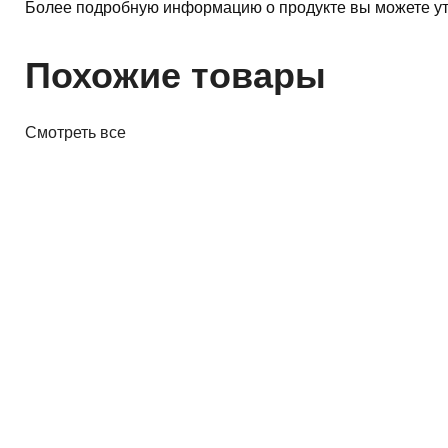
Более подробную информацию о продукте вы можете ут
Похожие товары
Смотреть все
Акустика
Полочная акустика Edifier M60
White
410,00 р.
✓
В корзину
Добавляем
Добавлено
Акустика
Студийные мониторы Edifier
MR5 White
688,00 р.