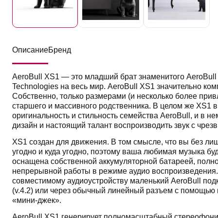
Описание
Бренд
AeroBull XS1 — это младший брат знаменитого AeroBull
Technologies на весь мир. AeroBull XS1 значительно ком
Собственно, только размерами (и несколько более привл
старшего и массивного родственника. В целом же XS1
оригинальность и стильность семейства AeroBull, и в н
дизайн и настоящий талант воспроизводить звук с чрез
XS1 создан для движения. В том смысле, что вы без лиш
угодно и куда угодно, поэтому ваша любимая музыка бу
оснащена собственной аккумуляторной батареей, полног
непрерывной работы в режиме аудио воспроизведения.
совместимому аудиоустройству маленький AeroBull под
(v.4.2) или через обычный линейный разъем с помощью
«мини-джек».
AeroBull XS1 генерирует полномасштабный стереофони