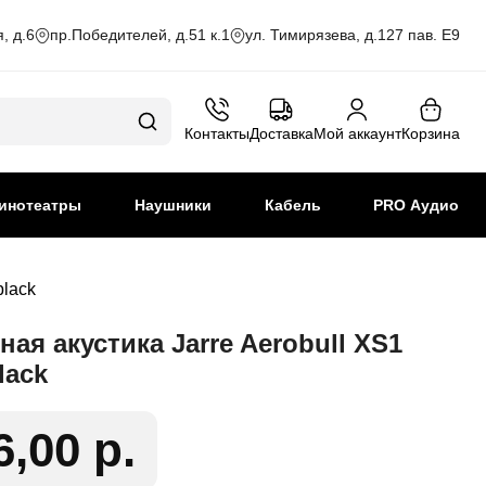
, д.6
пр.Победителей, д.51 к.1
ул. Тимирязева, д.127 пав. Е9
Контакты
Доставка
Мой аккаунт
Корзина
инотеатры
Наушники
Кабель
PRO Аудио
black
ая акустика Jarre Aerobull XS1
lack
6,00 р.