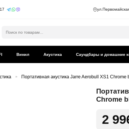
 17
ул.Первомайская
Искать:
FI
Винил
Акустика
Саундбары и домашние к
стика
»
Портативная акустика Jarre Aerobull XS1 Chrome 
Портативн
Chrome b
2 99