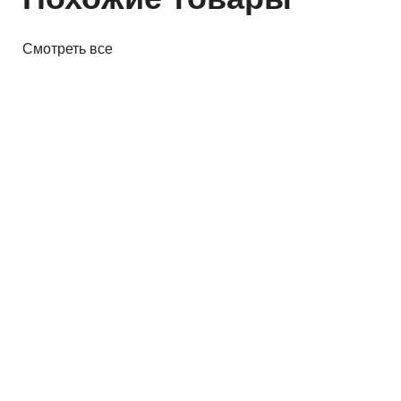
Смотреть все
Акустика
Полочная акустика Edifier M60
White
410,00 р.
✓
В корзину
Добавляем
Добавлено
Акустика
Студийные мониторы Edifier
MR5 White
688,00 р.
✓
В корзину
Добавляем
Добавлено