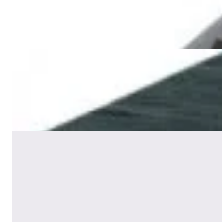
1 120,00 р.
✓
В корзину
Добавляем
Добавлено
Акустика
Сабвуфер Edifier T5 Black
465,00 р.
✓
В корзину
Добавляем
Добавлено
Акустика
Полочная акустика Edifier S2000
MKIII Brown
1 170,00 р.
✓
В корзину
Добавляем
Добавлено