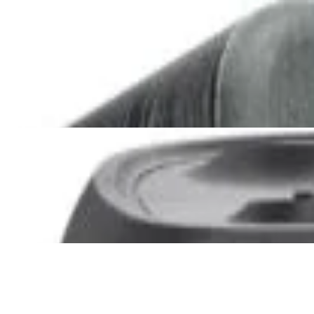
Акустика
Сабвуфер SVS SB-1000 Pro
(black ash)
2 375,00 р.
✓
В корзину
Добавляем
Добавлено
Акустика
JBL PartyBox Ultimate
3 840,00 р.
✓
В корзину
Добавляем
Добавлено
Портативная акустика
Беспроводная акустика Marshall
Stanmore III Black
885,00 р.