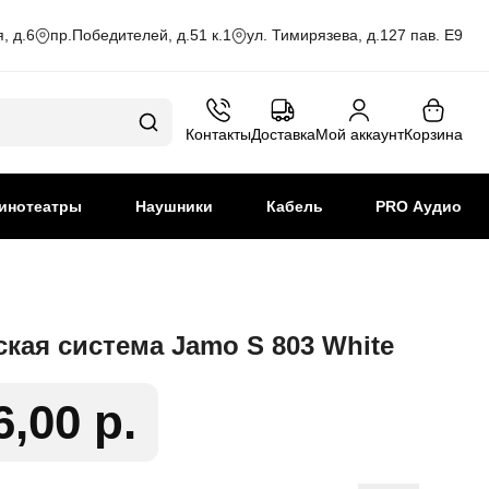
, д.6
пр.Победителей, д.51 к.1
ул. Тимирязева, д.127 пав. Е9
Контакты
Доставка
Мой аккаунт
Корзина
инотеатры
Наушники
Кабель
PRO Аудио
ская система Jamo S 803 White
6,00 р.