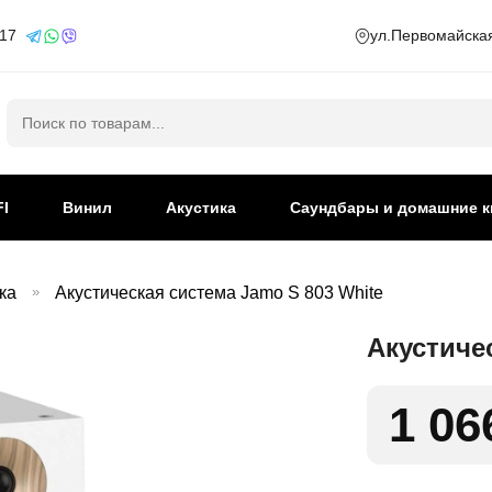
 17
ул.Первомайская
Искать:
FI
Винил
Акустика
Саундбары и домашние к
ка
»
Акустическая система Jamo S 803 White
Акустиче
1 06