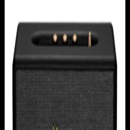
+375 29 377 17 17
+375 29 777 17 17
+375 25 777 17 17
Ул. Первомайская, д.6
пр. Победителей, д.51 к.1
Смотреть на карте
Смотреть на карте
Пн - Пт: с 10.00 до 19.00
Пн - Пт: с 10.00 до 19.00
Сб, Вс: с 10.00 до 18.00
Сб, Вс: с 10.00 до 18.00
ул. Тимирязева, д.127, пав. Е9
Смотреть на карте
Пн: выходной
Вт - Вс: с 10.00 до 17.00
Каталог
Бренды
Мой аккаунт
Обмен и возврат
Обратная связь
Контакты
Политика конфиденциальности
Общество с ограниченной ответственностью
«Алпекс Аудио». Юридический адрес: 220035, г.