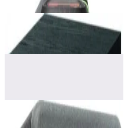
✓
В корзину
Добавляем
Добавлено
Акустика
Сабвуфер Edifier T5 Black
465,00 р.
✓
В корзину
Добавляем
Добавлено
Акустика
Полочная акустика Edifier S2000 MKIII
Brown
1 170,00 р.
✓
В корзину
Добавляем
Добавлено
Акустика
Сабвуфер SVS SB-1000 Pro (black ash)
2 375,00 р.