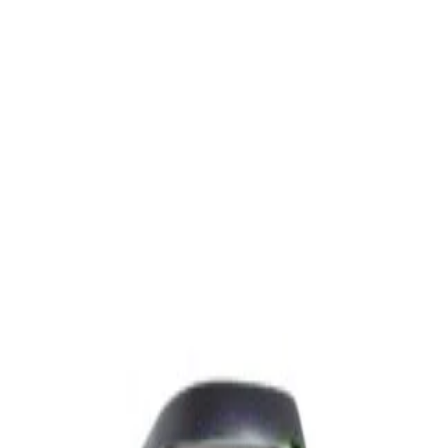
✓
В корзину
Добавляем
Добавлено
Акустика
Полочная акустика Edifier S3000MKII Brown
1 800,00 р.
✓
В корзину
Добавляем
Добавлено
Акустика
Студийные мониторы Edifier MR5 Black
688,00 р.
✓
В корзину
Добавляем
Добавлено
Акустика
Беспроводная акустика JBL PartyBox Club
120
1 120,00 р.