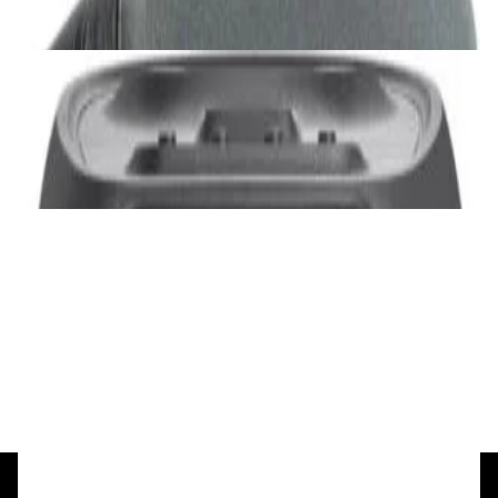
✓
В корзину
Добавляем
Добавлено
Акустика
JBL PartyBox Ultimate
3 840,00 р.
✓
В корзину
Добавляем
Добавлено
Портативная акустика
Беспроводная акустика Marshall Stanmore
III Black
885,00 р.
✓
В корзину
Добавляем
Добавлено