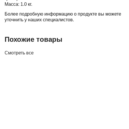
Масса: 1.0 кг.
Более подробную информацию о продукте вы можете
уточнить у наших специалистов.
Похожие товары
Смотреть все
Акустика
Полочная акустика Edifier M60 White
410,00 р.
✓
В корзину
Добавляем
Добавлено
Акустика
Студийные мониторы Edifier MR5 White
688,00 р.