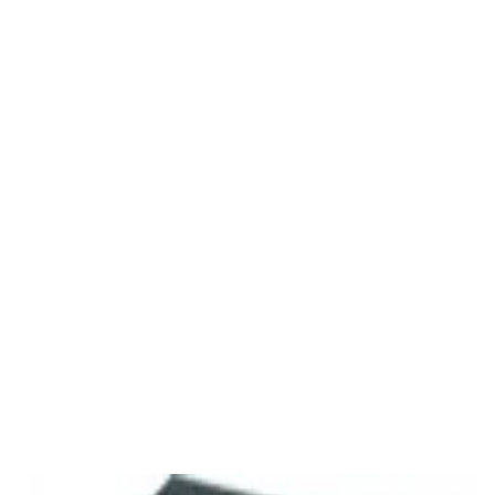
Акустика
Студийные мониторы Edifier MR5 White
688,00 р.
✓
В корзину
Добавляем
Добавлено
Акустика
Полочная акустика Edifier S3000MKII Brown
1 800,00 р.
✓
В корзину
Добавляем
Добавлено
Акустика
Студийные мониторы Edifier MR5 Black
688,00 р.
✓
В корзину
Добавляем
Добавлено
Акустика