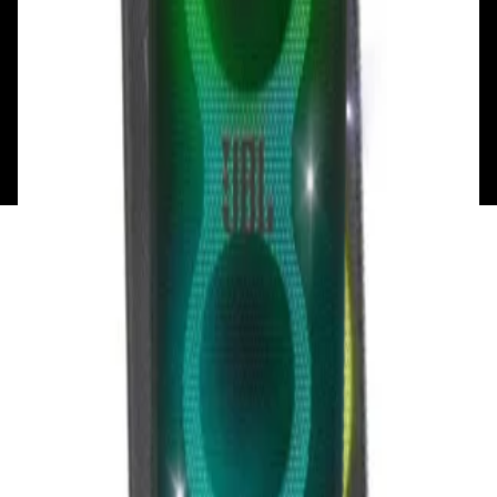
Каталог
Бренды
Мой аккаунт
Обмен и возврат
Обратная связь
Контакты
Политика конфиденциальности
Общество с ограниченной ответственностью
«Алпекс Аудио». Юридический адрес: 220035, г.
Минск, пр-т Победителей, д.51, корп. 1, пом.2Н УНП:
193621727 | Свидетельство о регистрации
193621727 от 05.04.2022 г.