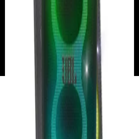
Пн: выходной
Вт - Вс: с 10.00 до 17.00
Каталог
Бренды
Мой аккаунт
Обмен и возврат
Обратная связь
Контакты
Политика конфиденциальности
Общество с ограниченной ответственностью
«Алпекс Аудио». Юридический адрес: 220035, г.
Минск, пр-т Победителей, д.51, корп. 1, пом.2Н УНП:
193621727 | Свидетельство о регистрации
193621727 от 05.04.2022 г.