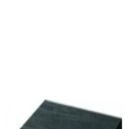
✓
В корзину
Добавляем
Добавлено
Акустика
Студийные мониторы Edifier MR5 White
688,00 р.
✓
В корзину
Добавляем
Добавлено
Акустика
Студийные мониторы Edifier MR5 Black
688,00 р.
✓
В корзину
Добавляем
Добавлено
Акустика
Сабвуфер Edifier T5 Black
465,00 р.