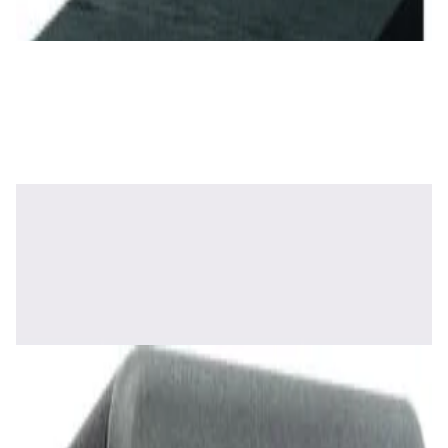
✓
В корзину
Добавляем
Добавлено
Акустика
Полочная акустика Edifier S3000MKII Brown
1 800,00 р.
✓
В корзину
Добавляем
Добавлено
Акустика
Полочная акустика Edifier S2000 MKIII
Brown
1 170,00 р.
✓
В корзину
Добавляем
Добавлено
Акустика
Сабвуфер SVS SB-1000 Pro (black ash)
2 375,00 р.