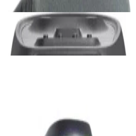
✓
В корзину
Добавляем
Добавлено
Акустика
JBL PartyBox Ultimate
3 840,00 р.
✓
В корзину
Добавляем
Добавлено
Портативная акустика
Беспроводная акустика Marshall Stanmore
III Black
885,00 р.
✓
В корзину
Добавляем
Добавлено
Акустика
Беспроводная акустика JBL PartyBox Club
120
1 120,00 р.