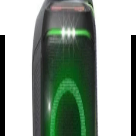
✓
В корзину
Добавляем
Добавлено
+375 29 377 17 17
+375 29 777 17 17
+375 25 777 17 17
Ул. Первомайская, д.6
пр. Победителей, д.51 к.1
Смотреть на карте
Смотреть на карте
Пн - Пт: с 10.00 до 19.00
Пн - Пт: с 10.00 до 19.00
Сб, Вс: с 10.00 до 18.00
Сб, Вс: с 10.00 до 18.00
ул. Тимирязева, д.127, пав. Е9
Смотреть на карте