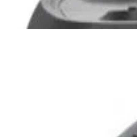
3 840,00 р.
✓
В корзину
Добавляем
Добавлено
Портативная акустика
Беспроводная акустика Marshall
Stanmore III Black
885,00 р.
✓
В корзину
Добавляем
Добавлено
Акустика
Беспроводная акустика JBL
PartyBox Club 120
1 120,00 р.
✓
В корзину
Добавляем
Добавлено