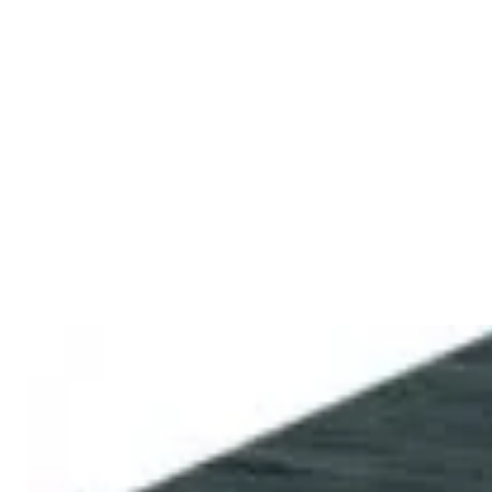
1 800,00 р.
✓
В корзину
Добавляем
Добавлено
Акустика
Студийные мониторы Edifier
MR5 Black
688,00 р.
✓
В корзину
Добавляем
Добавлено
Акустика
Сабвуфер Edifier T5 Black
465,00 р.
✓
В корзину
Добавляем
Добавлено