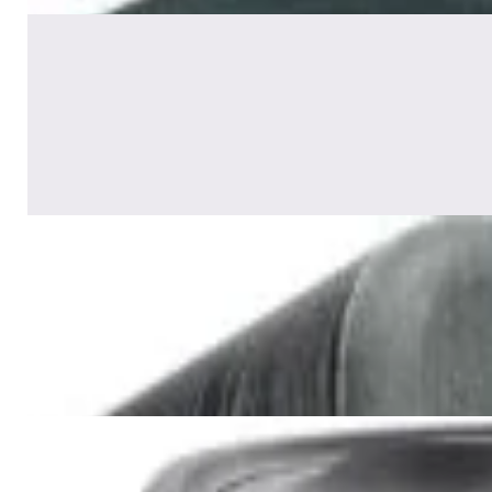
Акустика
Полочная акустика Edifier S2000
MKIII Brown
1 170,00 р.
✓
В корзину
Добавляем
Добавлено
Акустика
Сабвуфер SVS SB-1000 Pro
(black ash)
2 375,00 р.
✓
В корзину
Добавляем
Добавлено
Акустика
JBL PartyBox Ultimate