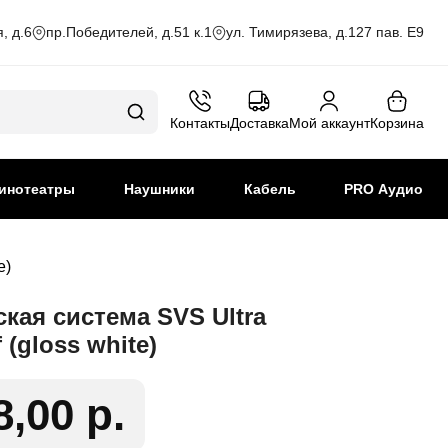
, д.6
пр.Победителей, д.51 к.1
ул. Тимирязева, д.127 пав. Е9
Контакты
Доставка
Мой аккаунт
Корзина
инотеатры
Наушники
Кабель
PRO Аудио
e)
кая система SVS Ultra
 (gloss white)
8,00 р.