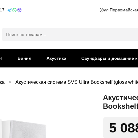
 17
ул.Первомайская
Искать:
FI
Винил
Акустика
Саундбары и домашние к
ка
»
Акустическая система SVS Ultra Bookshelf (gloss whit
Акустичес
Bookshelf
5 08