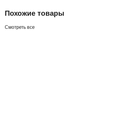
Похожие товары
Смотреть все
Акустика
Студийные мониторы Edifier MR5 White
688,00 р.
✓
В корзину
Добавляем
Добавлено
Акустика
Полочная акустика Edifier M60 White
410,00 р.
✓
В корзину
Добавляем
Добавлено
Акустика
Полочная акустика Edifier S3000MKII Brown