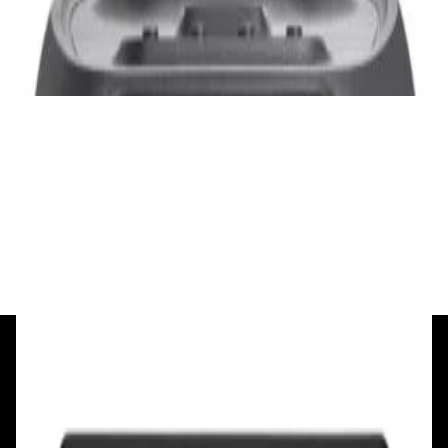
3 840,00 р.
✓
В корзину
Добавляем
Добавлено
Портативная акустика
Беспроводная акустика Marshall Stanmore
III Black
885,00 р.
✓
В корзину
Добавляем
Добавлено
+375 29 377 17 17
+375 29 777 17 17
+375 25 777 17 17