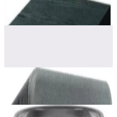
465,00 р.
✓
В корзину
Добавляем
Добавлено
Акустика
Полочная акустика Edifier S2000 MKIII
Brown
1 170,00 р.
✓
В корзину
Добавляем
Добавлено
Акустика
Сабвуфер SVS SB-1000 Pro (black ash)
2 375,00 р.
✓
В корзину
Добавляем
Добавлено
Акустика
JBL PartyBox Ultimate