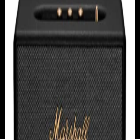
Ул. Первомайская, д.6
пр. Победителей, д.51 к.1
Смотреть на карте
Смотреть на карте
Пн - Пт: с 10.00 до 19.00
Пн - Пт: с 10.00 до 19.00
Сб, Вс: с 10.00 до 18.00
Сб, Вс: с 10.00 до 18.00
ул. Тимирязева, д.127, пав. Е9
Смотреть на карте
Пн: выходной
Вт - Вс: с 10.00 до 17.00
Каталог
Бренды
Мой аккаунт
Обмен и возврат
Обратная связь
Контакты
Политика конфиденциальности
Общество с ограниченной ответственностью
«Алпекс Аудио». Юридический адрес: 220035, г.
Минск, пр-т Победителей, д.51, корп. 1, пом.2Н УНП:
193621727 | Свидетельство о регистрации
193621727 от 05.04.2022 г.