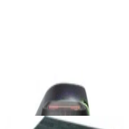
1 800,00 р.
✓
В корзину
Добавляем
Добавлено
Акустика
Студийные мониторы Edifier MR5 Black
688,00 р.
✓
В корзину
Добавляем
Добавлено
Акустика
Беспроводная акустика JBL PartyBox Club
120
1 120,00 р.
✓
В корзину
Добавляем
Добавлено
Акустика
Сабвуфер Edifier T5 Black