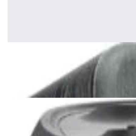
MKIII Brown
1 170,00 р.
✓
В корзину
Добавляем
Добавлено
Акустика
Сабвуфер SVS SB-1000 Pro
(black ash)
2 375,00 р.
✓
В корзину
Добавляем
Добавлено
Акустика
JBL PartyBox Ultimate
3 840,00 р.
✓
В корзину
Добавляем