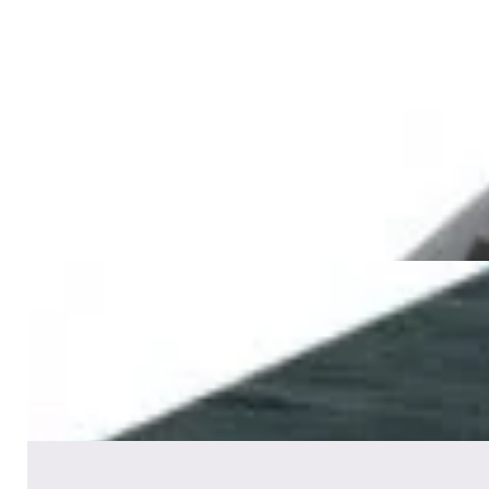
✓
В корзину
Добавляем
Добавлено
Акустика
Беспроводная акустика JBL
PartyBox Club 120
1 120,00 р.
✓
В корзину
Добавляем
Добавлено
Акустика
Сабвуфер Edifier T5 Black
465,00 р.
✓
В корзину
Добавляем
Добавлено
Акустика
Полочная акустика Edifier S2000