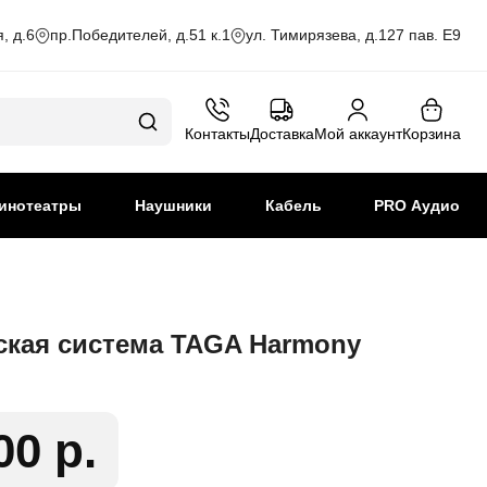
, д.6
пр.Победителей, д.51 к.1
ул. Тимирязева, д.127 пав. Е9
Контакты
Доставка
Мой аккаунт
Корзина
инотеатры
Наушники
Кабель
PRO Аудио
ская система TAGA Harmony
00 р.