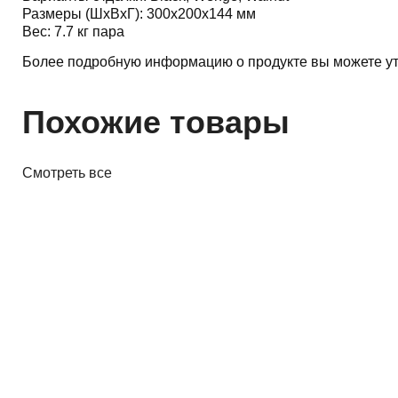
Размеры (ШхВхГ): 300x200x144 мм
Вес: 7.7 кг пара
Более подробную информацию о продукте вы можете ут
Похожие товары
Смотреть все
Акустика
Студийные мониторы Edifier
MR5 White
688,00 р.
✓
В корзину
Добавляем
Добавлено
Акустика
Полочная акустика Edifier M60