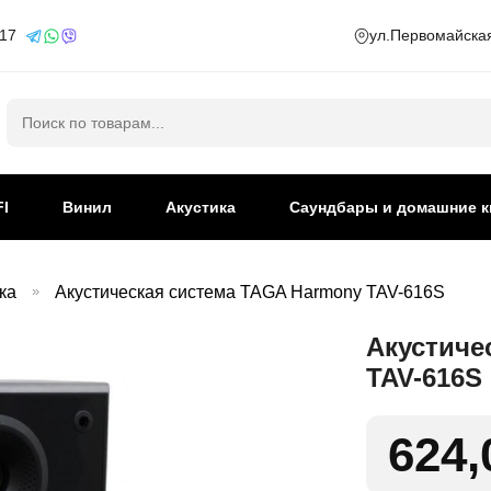
 17
ул.Первомайская
Искать:
FI
Винил
Акустика
Саундбары и домашние к
ка
»
Акустическая система TAGA Harmony TAV-616S
Акустиче
TAV-616S
624,