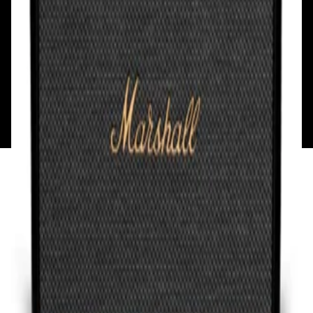
Вт - Вс: с 10.00 до 17.00
Каталог
Бренды
Мой аккаунт
Обмен и возврат
Обратная связь
Контакты
Политика конфиденциальности
Общество с ограниченной ответственностью
«Алпекс Аудио». Юридический адрес: 220035, г.
Минск, пр-т Победителей, д.51, корп. 1, пом.2Н УНП:
193621727 | Свидетельство о регистрации
193621727 от 05.04.2022 г.