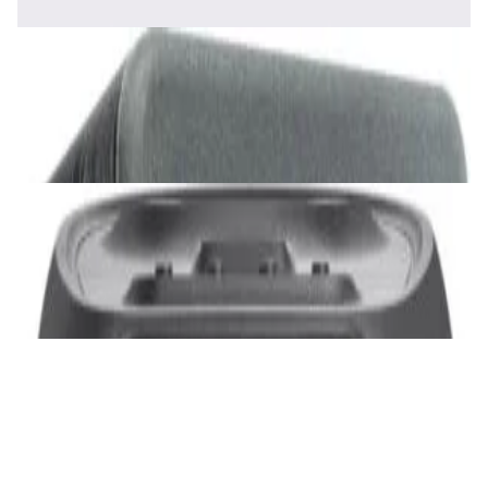
Акустика
Сабвуфер SVS SB-1000 Pro (black ash)
2 375,00 р.
✓
В корзину
Добавляем
Добавлено
Акустика
JBL PartyBox Ultimate
3 840,00 р.
✓
В корзину
Добавляем
Добавлено
Портативная акустика
Беспроводная акустика Marshall Stanmore
III Black
885,00 р.
✓
В корзину
Добавляем
Добавлено