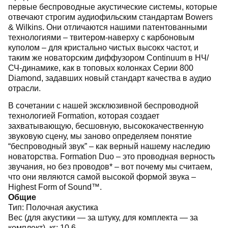
первые беспроводные акустические системы, которые
отвечают строгим аудиофильским стандартам Bowers
& Wilkins. Они отличаются нашими патентованными
технологиями – твитером-наверху с карбоновым
куполом – для кристально чистых высокх частот, и
таким же новаторским диффузором Continuum в НЧ/
СЧ-динамике, как в топовых колонках Серии 800
Diamond, задавших новый стандарт качества в аудио
отрасли.
В сочетании с нашей эксклюзивной беспроводной
технологией Formation, которая создает
захватывающую, бесшовную, высококачественную
звуковую сцену, мы заново определяем понятие
“беспроводный звук” – как верный нашему наследию
новаторства. Formation Duo – это проводная верность
звучания, но без проводов* – вот почему мы считаем,
что они являются самой высокой формой звука –
Highest Form of Sound™.
Общие
Тип:
Полочная акустика
Вес (для акустики — за штуку, для комплекта — за
комплект), кг:
10,6