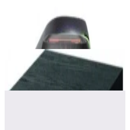
Акустика
Беспроводная акустика JBL PartyBox Club
120
1 120,00 р.
✓
В корзину
Добавляем
Добавлено
Акустика
Сабвуфер Edifier T5 Black
465,00 р.
✓
В корзину
Добавляем
Добавлено
Акустика
Полочная акустика Edifier S2000 MKIII
Brown
1 170,00 р.
✓
В корзину
Добавляем
Добавлено