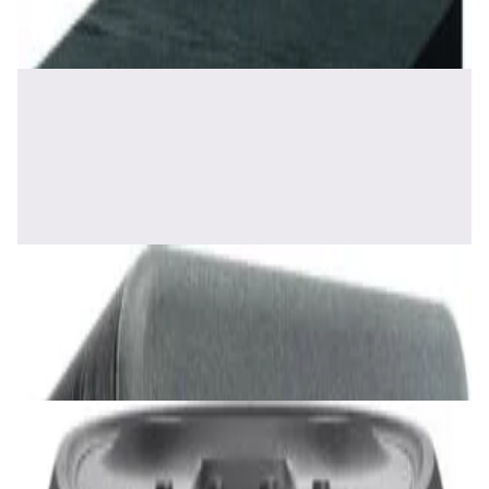
✓
В корзину
Добавляем
Добавлено
Акустика
Полочная акустика Edifier S2000 MKIII
Brown
1 170,00 р.
✓
В корзину
Добавляем
Добавлено
Акустика
Сабвуфер SVS SB-1000 Pro (black ash)
2 375,00 р.
✓
В корзину
Добавляем
Добавлено
Акустика
JBL PartyBox Ultimate
3 840,00 р.