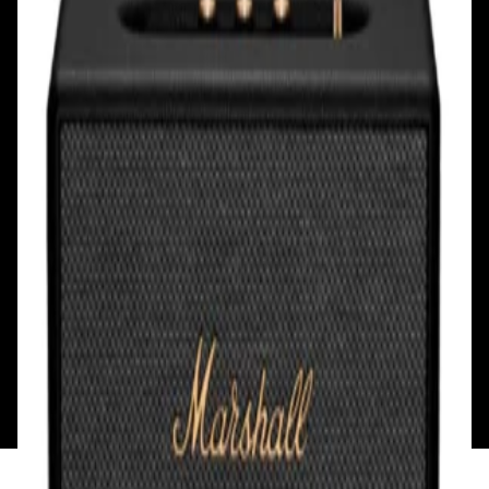
Смотреть на карте
Смотреть на карте
Пн - Пт: с 10.00 до 19.00
Пн - Пт: с 10.00 до 19.00
Сб, Вс: с 10.00 до 18.00
Сб, Вс: с 10.00 до 18.00
ул. Тимирязева, д.127, пав. Е9
Смотреть на карте
Пн: выходной
Вт - Вс: с 10.00 до 17.00
Каталог
Бренды
Мой аккаунт
Обмен и возврат
Обратная связь
Контакты
Политика конфиденциальности
Общество с ограниченной ответственностью
«Алпекс Аудио». Юридический адрес: 220035, г.
Минск, пр-т Победителей, д.51, корп. 1, пом.2Н УНП:
193621727 | Свидетельство о регистрации
193621727 от 05.04.2022 г.