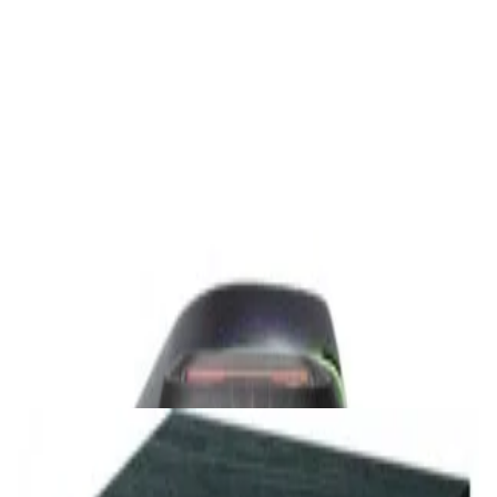
✓
В корзину
Добавляем
Добавлено
Акустика
Студийные мониторы Edifier MR5 Black
688,00 р.
✓
В корзину
Добавляем
Добавлено
Акустика
Беспроводная акустика JBL PartyBox Club
120
1 120,00 р.
✓
В корзину
Добавляем
Добавлено
Акустика
Сабвуфер Edifier T5 Black
465,00 р.