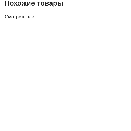
Похожие товары
Смотреть все
Акустика
Полочная акустика Edifier M60 White
410,00 р.
✓
В корзину
Добавляем
Добавлено
Акустика
Студийные мониторы Edifier MR5 White
688,00 р.
✓
В корзину
Добавляем
Добавлено
Акустика
Полочная акустика Edifier S3000MKII Brown
1 800,00 р.