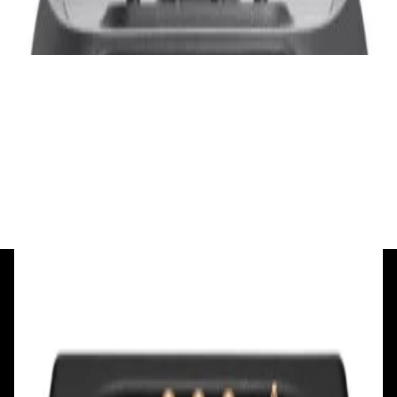
✓
В корзину
Добавляем
Добавлено
Портативная акустика
Беспроводная акустика Marshall Stanmore
III Black
885,00 р.
✓
В корзину
Добавляем
Добавлено
+375 29 377 17 17
+375 29 777 17 17
+375 25 777 17 17
Ул. Первомайская, д.6
пр. Победителей, д.51 к.1