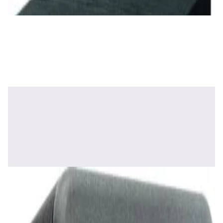
✓
В корзину
Добавляем
Добавлено
Акустика
Полочная акустика Edifier S3000MKII Brown
1 800,00 р.
✓
В корзину
Добавляем
Добавлено
Акустика
Полочная акустика Edifier S2000 MKIII
Brown
1 170,00 р.
✓
В корзину
Добавляем
Добавлено
Акустика
Сабвуфер SVS SB-1000 Pro (black ash)
2 375,00 р.