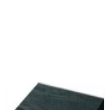
✓
В корзину
Добавляем
Добавлено
Акустика
Студийные мониторы Edifier MR5 White
688,00 р.
✓
В корзину
Добавляем
Добавлено
Акустика
Студийные мониторы Edifier MR5 Black
688,00 р.
✓
В корзину
Добавляем
Добавлено
Акустика
Сабвуфер Edifier T5 Black
465,00 р.