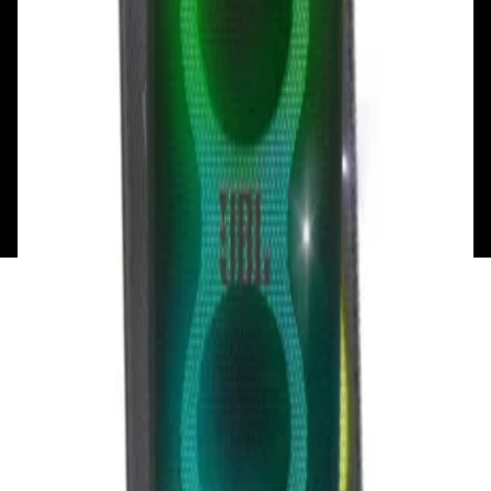
Вт - Вс: с 10.00 до 17.00
Каталог
Бренды
Мой аккаунт
Обмен и возврат
Обратная связь
Контакты
Политика конфиденциальности
Общество с ограниченной ответственностью
«Алпекс Аудио». Юридический адрес: 220035, г.
Минск, пр-т Победителей, д.51, корп. 1, пом.2Н УНП:
193621727 | Свидетельство о регистрации
193621727 от 05.04.2022 г.