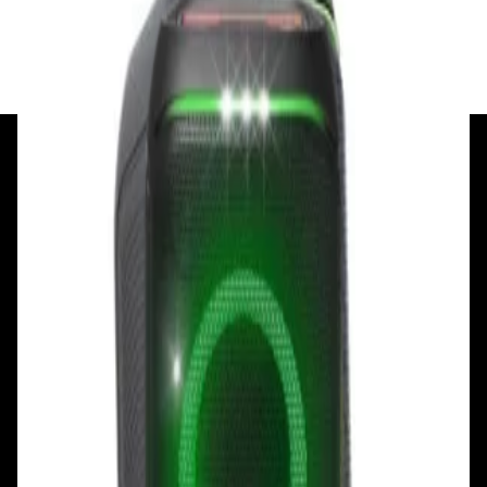
✓
В корзину
Добавляем
Добавлено
+375 29 377 17 17
+375 29 777 17 17
+375 25 777 17 17
Ул. Первомайская, д.6
пр. Победителей, д.51 к.1
Смотреть на карте
Смотреть на карте
Пн - Пт: с 10.00 до 19.00
Пн - Пт: с 10.00 до 19.00
Сб, Вс: с 10.00 до 18.00
Сб, Вс: с 10.00 до 18.00
ул. Тимирязева, д.127, пав. Е9
Смотреть на карте
Пн: выходной