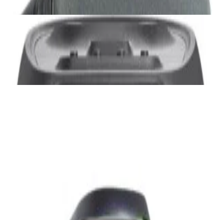
✓
В корзину
Добавляем
Добавлено
Акустика
JBL PartyBox Ultimate
3 840,00 р.
✓
В корзину
Добавляем
Добавлено
Портативная акустика
Беспроводная акустика Marshall Stanmore
III Black
885,00 р.
✓
В корзину
Добавляем
Добавлено
Акустика
Беспроводная акустика JBL PartyBox Club
120
1 120,00 р.