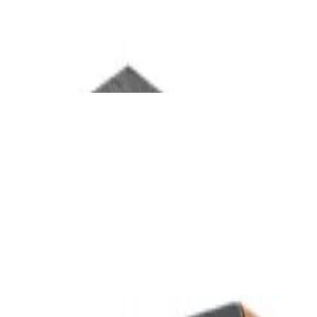
Полочная акустика Klipsch R-50PM
2 016,00 р.
✓
В корзину
Добавляем
Добавлено
Акустика
Студийный монитор Edifier MR3 White
301,00 р.
✓
В корзину
Добавляем
Добавлено
Акустика
Полочная акустика Edifier M60 Purple
410,00 р.
✓
В корзину
Добавляем
Добавлено
Акустика