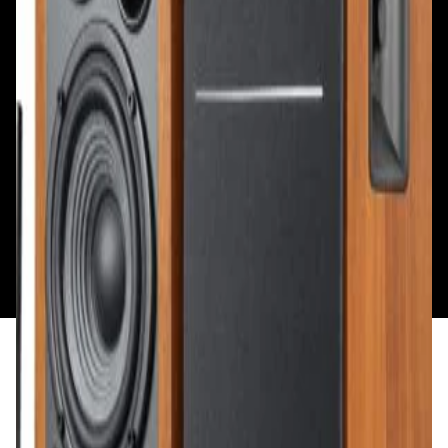
Сб, Вс: с 10.00 до 18.00
Сб, Вс: с 10.00 до 18.00
ул. Тимирязева, д.127, пав. Е9
Смотреть на карте
Пн: выходной
Вт - Вс: с 10.00 до 17.00
Каталог
Бренды
Мой аккаунт
Обмен и возврат
Обратная связь
Контакты
Политика конфиденциальности
Общество с ограниченной ответственностью
«Алпекс Аудио». Юридический адрес: 220035, г.
Минск, пр-т Победителей, д.51, корп. 1, пом.2Н УНП:
193621727 | Свидетельство о регистрации
193621727 от 05.04.2022 г.