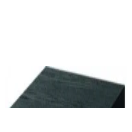
688,00 р.
✓
В корзину
Добавляем
Добавлено
Акустика
Студийные мониторы Edifier MR5 Black
688,00 р.
✓
В корзину
Добавляем
Добавлено
Акустика
Сабвуфер Edifier T5 Black
465,00 р.
✓
В корзину
Добавляем
Добавлено
Акустика
Полочная акустика Edifier S3000MKII Brown
1 800,00 р.