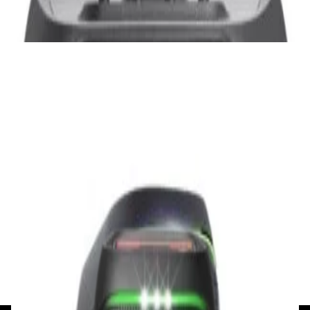
✓
В корзину
Добавляем
Добавлено
Портативная акустика
Беспроводная акустика Marshall Stanmore
III Black
885,00 р.
✓
В корзину
Добавляем
Добавлено
Акустика
Беспроводная акустика JBL PartyBox Club
120
1 120,00 р.
✓
В корзину
Добавляем
Добавлено