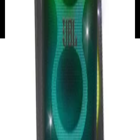
Общество с ограниченной ответственностью
«Алпекс Аудио». Юридический адрес: 220035, г.
Минск, пр-т Победителей, д.51, корп. 1, пом.2Н УНП:
193621727 | Свидетельство о регистрации
193621727 от 05.04.2022 г.