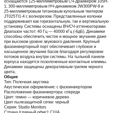
оснащаются 125-миллиметровым СЧ-драйвером 105H-
1, 300-миллиметровым НЧ-динамиком JW300PW-8 и
25-миллиметровым титановым купольным твитером
JT025TI1-4 с волнорезом. Представленные колонки
поддерживают как горизонтальную, так и вертикальную
установку. Системы оснащены ВЧ/СЧ-аттенюаторами.
Диапазон частот: 40 Гц — 40000 кГц (-6дБ). Динамики
способны обеспечить чистое и мощное звучание даже
при высоком уровне звукового давления. Крупный
фазоинверторный порт обеспечивает глубокое и
насыщенное звучание басов благодаря регулировке
потоков воздуха внутри системы. На тыльной панели
корпуса находятся позолоченные контактные клеммы.
Динамики защищены декоративным грилем черного
цвета.
Общие
Тип:
Полочная акустика
Акустическое оформление:
с фазоинвертором
Расположение фазоинвертора:
спереди
Цвет:
темно — коричневое дерево
Цвет пылезащитной сетки:
черный
Серия:
Studio Monitors
Страна (главный офис):
США