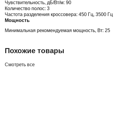
Чувствительность, дБ/Вт/м:
90
Количество полос:
3
Частота разделения кроссовера:
450 Гц, 3500 Гц
Мощность
Минимальная рекомендуемая мощность, Вт:
25
Похожие товары
Смотреть все
Акустика
Полочная акустика Edifier M60 White
410,00 р.
✓
В корзину
Добавляем
Добавлено
Акустика
Студийные мониторы Edifier MR5 White