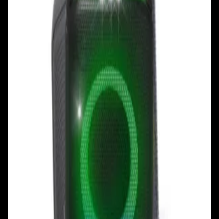
+375 29 377 17 17
+375 29 777 17 17
+375 25 777 17 17
Ул. Первомайская, д.6
пр. Победителей, д.51 к.1
Смотреть на карте
Смотреть на карте
Пн - Пт: с 10.00 до 19.00
Пн - Пт: с 10.00 до 19.00
Сб, Вс: с 10.00 до 18.00
Сб, Вс: с 10.00 до 18.00
ул. Тимирязева, д.127, пав. Е9
Смотреть на карте
Пн: выходной
Вт - Вс: с 10.00 до 17.00
Каталог
Бренды
Мой аккаунт
Обмен и возврат
Обратная связь
Контакты
Политика конфиденциальности