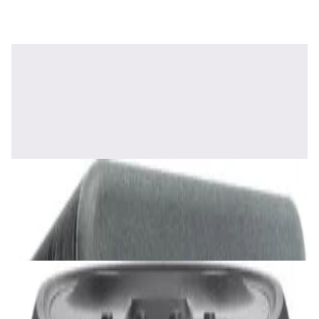
✓
В корзину
Добавляем
Добавлено
Акустика
Полочная акустика Edifier S2000 MKIII
Brown
1 170,00 р.
✓
В корзину
Добавляем
Добавлено
Акустика
Сабвуфер SVS SB-1000 Pro (black ash)
2 375,00 р.
✓
В корзину
Добавляем
Добавлено
Акустика
JBL PartyBox Ultimate
3 840,00 р.