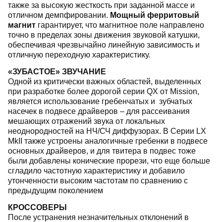
также за высокую жесткость при заданной массе и
отличном демпфировании.
Мощный ферритовый
магнит
гарантирует, что магнитное поле направлено
точно в пределах зоны движения звуковой катушки,
обеспечивая чрезвычайно линейную зависимость и
отличную переходную характеристику.
«ЗУБАСТОЕ» ЗВУЧАНИЕ
Одной из критически важных областей, выделенных
при разработке более дорогой серии QX от Mission,
является использование гребенчатых и зубчатых
насечек в подвесе драйверов – для рассеивания
мешающих отражений звука от локальных
неоднородностей на НЧ/СЧ диффузорах. В Серии LX
MkII также устроены аналогичные гребенки в подвесе
основных драйверов, и для твитера в подвес тоже
были добавлены конические прорези, что еще больше
сгладило частотную характеристику и добавило
утонченности высоким частотам по сравнению с
предыдущим поколением
КРОССОВЕРЫ
После устранения незначительных отклонений в