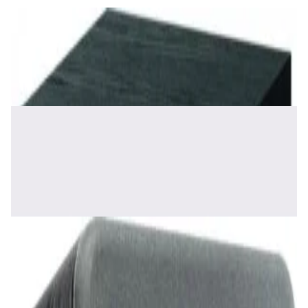
Акустика
Сабвуфер Edifier T5 Black
465,00 р.
✓
В корзину
Добавляем
Добавлено
Акустика
Полочная акустика Edifier S2000 MKIII
Brown
1 170,00 р.
✓
В корзину
Добавляем
Добавлено
Акустика
Сабвуфер SVS SB-1000 Pro (black ash)
2 375,00 р.
✓
В корзину
Добавляем
Добавлено