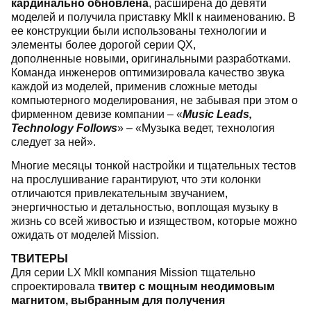
кардинально обновлена
, расширена до девяти
моделей и получила приставку MkII к наименованию. В
ее конструкции были использованы технологии и
элементы более дорогой серии QX,
дополненные новыми, оригинальными разработками.
Команда инженеров оптимизировала качество звука
каждой из моделей, применив сложные методы
компьютерного моделирования, не забывая при этом о
фирменном девизе компании – «
Music Leads,
Technology Follows
» – «Музыка ведет, технология
следует за ней».
Многие месяцы тонкой настройки и тщательных тестов
на прослушивание гарантируют, что эти колонки
отличаются привлекательным звучанием,
энергичностью и детальностью, воплощая музыку в
жизнь со всей живостью и изяществом, которые можно
ожидать от моделей Mission.
ТВИТЕРЫ
Для серии LX MkII компания Mission тщательно
спроектировала
твитер с мощным неодимовым
магнитом, выбранным для получения