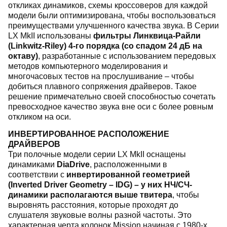
откликах динамиков, схемы кроссоверов для каждой
модели были оптимизирована, чтобы воспользоваться
преимуществами улучшенного качества звука. В Серии
LX MkII использованы
фильтры Линквица-Райли
(Linkwitz-Riley) 4-го порядка (со спадом 24 дБ на
октаву)
, разработанные с использованием передовых
методов компьютерного моделирования и
многочасовых тестов на прослушивание – чтобы
добиться плавного сопряжения драйверов. Такое
решение примечательно своей способностью сочетать
превосходное качество звука вне оси с более ровным
откликом на оси.
ИНВЕРТИРОВАННОЕ РАСПОЛОЖЕНИЕ
ДРАЙВЕРОВ
Три полочные модели серии LX MkII оснащены
динамиками
DiaDrive
, расположенными в
соответствии с
инвертированной геометрией
(Inverted Driver Geometry – IDG) – у них НЧ/СЧ-
динамики располагаются выше твитера
, чтобы
выровнять расстояния, которые проходят до
слушателя звуковые волны разной частоты. Это
характерная черта колонок Mission начиная с 1980-х