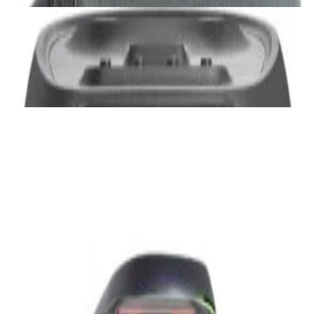
Акустика
JBL PartyBox Ultimate
3 840,00 р.
✓
В корзину
Добавляем
Добавлено
Портативная акустика
Беспроводная акустика Marshall Stanmore
III Black
885,00 р.
✓
В корзину
Добавляем
Добавлено
Акустика
Беспроводная акустика JBL PartyBox Club
120
1 120,00 р.