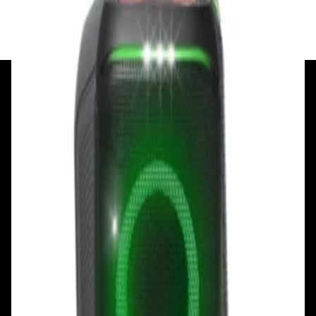
✓
В корзину
Добавляем
Добавлено
+375 29 377 17 17
+375 29 777 17 17
+375 25 777 17 17
Ул. Первомайская, д.6
пр. Победителей, д.51 к.1
Смотреть на карте
Смотреть на карте
Пн - Пт: с 10.00 до 19.00
Пн - Пт: с 10.00 до 19.00
Сб, Вс: с 10.00 до 18.00
Сб, Вс: с 10.00 до 18.00
ул. Тимирязева, д.127, пав. Е9
Смотреть на карте
Пн: выходной