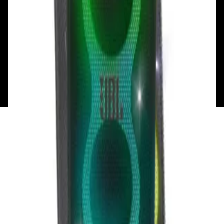
Вт - Вс: с 10.00 до 17.00
Каталог
Бренды
Мой аккаунт
Обмен и возврат
Обратная связь
Контакты
Политика конфиденциальности
Общество с ограниченной ответственностью
«Алпекс Аудио». Юридический адрес: 220035, г.
Минск, пр-т Победителей, д.51, корп. 1, пом.2Н УНП:
193621727 | Свидетельство о регистрации
193621727 от 05.04.2022 г.