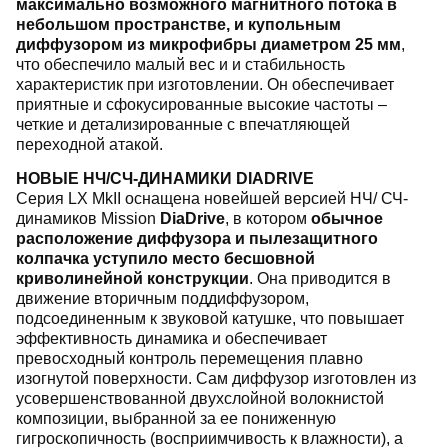
максимально возможного магнитного потока в
небольшом пространстве, и купольным
диффузором из микрофибры диаметром 25 мм
,
что обеспечило малый вес и и стабильность
характеристик при изготовлении. Он обеспечивает
приятные и сфокусированные высокие частоты –
четкие и детализированные с впечатляющей
переходной атакой.
НОВЫЕ НЧ/СЧ-ДИНАМИКИ DIADRIVE
Серия LX MkII оснащена новейшей версией НЧ/ СЧ-
динамиков Mission
DiaDrive
, в котором
обычное
расположение диффузора и пылезащитного
колпачка уступило место бесшовной
криволинейной конструкции
. Она приводится в
движение вторичным поддиффузором,
подсоединенным к звуковой катушке, что повышает
эффективность динамика и обеспечивает
превосходный контроль перемещения плавно
изогнутой поверхности. Сам диффузор изготовлен из
усовершенствованной двухслойной волокнистой
композиции, выбранной за ее пониженную
гигроскопичность (восприимчивость к влажности), а