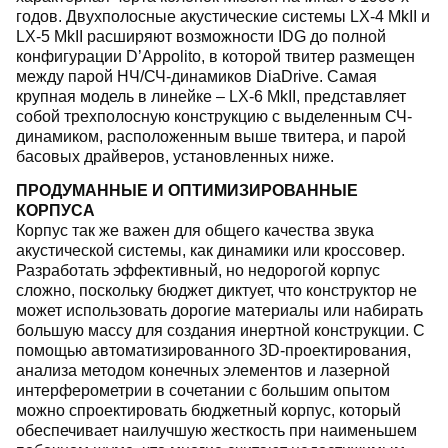
годов. Двухполосные акустические системы LX-4 MkII и
LX-5 MkII расширяют возможности IDG до полной
конфигурации D’Appolito, в которой твитер размещен
между парой НЧ/СЧ-динамиков DiaDrive. Самая
крупная модель в линейке – LX-6 MkII, представляет
собой трехполосную конструкцию с выделенным СЧ-
динамиком, расположенным выше твитера, и парой
басовых драйверов, установленных ниже.
ПРОДУМАННЫЕ И ОПТИМИЗИРОВАННЫЕ
КОРПУСА
Корпус так же важен для общего качества звука
акустической системы, как динамики или кроссовер.
Разработать эффективный, но недорогой корпус
сложно, поскольку бюджет диктует, что конструктор не
может использовать дорогие материалы или набирать
большую массу для создания инертной конструкции. С
помощью автоматизированного 3D-проектирования,
анализа методом конечных элементов и лазерной
интерферометрии в сочетании с большим опытом
можно спроектировать бюджетный корпус, который
обеспечивает наилучшую жесткость при наименьшем