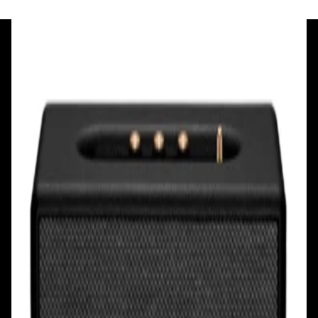
+375 29 377 17 17
+375 29 777 17 17
+375 25 777 17 17
Ул. Первомайская, д.6
пр. Победителей, д.51 к.1
Смотреть на карте
Смотреть на карте
Пн - Пт: с 10.00 до 19.00
Пн - Пт: с 10.00 до 19.00
Сб, Вс: с 10.00 до 18.00
Сб, Вс: с 10.00 до 18.00
ул. Тимирязева, д.127, пав. Е9
Смотреть на карте
Пн: выходной
Вт - Вс: с 10.00 до 17.00
Каталог
Бренды
Мой аккаунт
Обмен и возврат