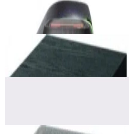
120
1 120,00 р.
✓
В корзину
Добавляем
Добавлено
Акустика
Сабвуфер Edifier T5 Black
465,00 р.
✓
В корзину
Добавляем
Добавлено
Акустика
Полочная акустика Edifier S2000 MKIII
Brown
1 170,00 р.
✓
В корзину
Добавляем
Добавлено
Акустика