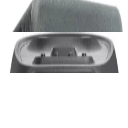
Сабвуфер SVS SB-1000 Pro (black ash)
2 375,00 р.
✓
В корзину
Добавляем
Добавлено
Акустика
JBL PartyBox Ultimate
3 840,00 р.
✓
В корзину
Добавляем
Добавлено
Портативная акустика
Беспроводная акустика Marshall Stanmore
III Black
885,00 р.
✓
В корзину
Добавляем
Добавлено