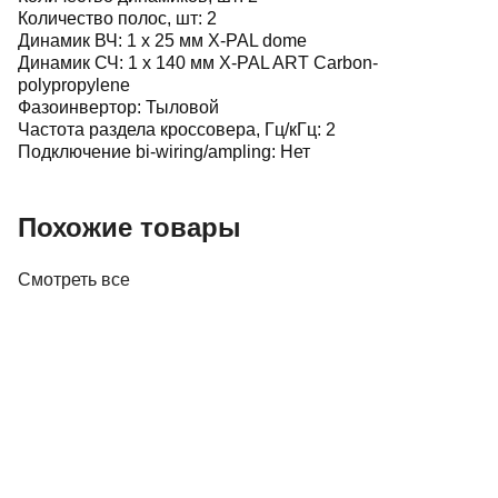
Количество полос, шт: 2
Динамик ВЧ: 1 х 25 мм X-PAL dome
Динамик СЧ: 1 х 140 мм X-PAL ART Carbon-
polypropylene
Фазоинвертор: Тыловой
Частота раздела кроссовера, Гц/кГц: 2
Подключение bi-wiring/ampling: Нет
Похожие товары
Смотреть все
Акустика
Полочная акустика Edifier M60 White
410,00 р.
✓
В корзину
Добавляем
Добавлено
Акустика