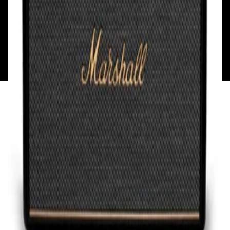
Обратная связь
Контакты
Политика конфиденциальности
Общество с ограниченной ответственностью
«Алпекс Аудио». Юридический адрес: 220035, г.
Минск, пр-т Победителей, д.51, корп. 1, пом.2Н УНП:
193621727 | Свидетельство о регистрации
193621727 от 05.04.2022 г.