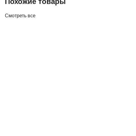
Похожие товары
Смотреть все
Акустика
Полочная акустика Edifier M60 White
410,00 р.
✓
В корзину
Добавляем
Добавлено
Акустика
Студийные мониторы Edifier MR5 White
688,00 р.
✓
В корзину
Добавляем
Добавлено
Акустика
Полочная акустика Edifier S3000MKII Brown
1 800,00 р.