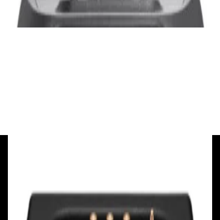
✓
В корзину
Добавляем
Добавлено
Портативная акустика
Беспроводная акустика Marshall Stanmore
III Black
885,00 р.
✓
В корзину
Добавляем
Добавлено
+375 29 377 17 17
+375 29 777 17 17
+375 25 777 17 17
Ул. Первомайская, д.6
пр. Победителей, д.51 к.1