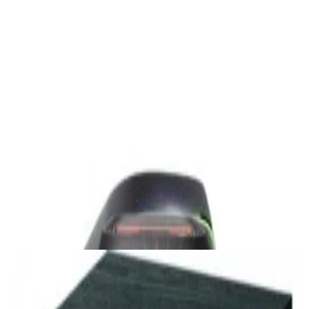
✓
В корзину
Добавляем
Добавлено
Акустика
Студийные мониторы Edifier MR5 Black
688,00 р.
✓
В корзину
Добавляем
Добавлено
Акустика
Беспроводная акустика JBL PartyBox Club
120
1 120,00 р.
✓
В корзину
Добавляем
Добавлено
Акустика
Сабвуфер Edifier T5 Black
465,00 р.