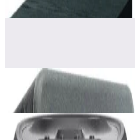
✓
В корзину
Добавляем
Добавлено
Акустика
Полочная акустика Edifier S2000 MKIII
Brown
1 170,00 р.
✓
В корзину
Добавляем
Добавлено
Акустика
Сабвуфер SVS SB-1000 Pro (black ash)
2 375,00 р.
✓
В корзину
Добавляем
Добавлено
Акустика
JBL PartyBox Ultimate
3 840,00 р.