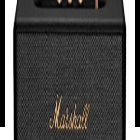
Смотреть на карте
Смотреть на карте
Пн - Пт: с 10.00 до 19.00
Пн - Пт: с 10.00 до 19.00
Сб, Вс: с 10.00 до 18.00
Сб, Вс: с 10.00 до 18.00
ул. Тимирязева, д.127, пав. Е9
Смотреть на карте
Пн: выходной
Вт - Вс: с 10.00 до 17.00
Каталог
Бренды
Мой аккаунт
Обмен и возврат
Обратная связь
Контакты
Политика конфиденциальности
Общество с ограниченной ответственностью
«Алпекс Аудио». Юридический адрес: 220035, г.
Минск, пр-т Победителей, д.51, корп. 1, пом.2Н УНП:
193621727 | Свидетельство о регистрации
193621727 от 05.04.2022 г.