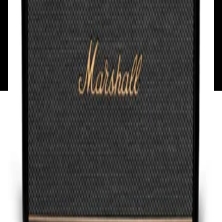
Каталог
Бренды
Мой аккаунт
Обмен и возврат
Обратная связь
Контакты
Политика конфиденциальности
Общество с ограниченной ответственностью
«Алпекс Аудио». Юридический адрес: 220035, г.
Минск, пр-т Победителей, д.51, корп. 1, пом.2Н УНП:
193621727 | Свидетельство о регистрации
193621727 от 05.04.2022 г.