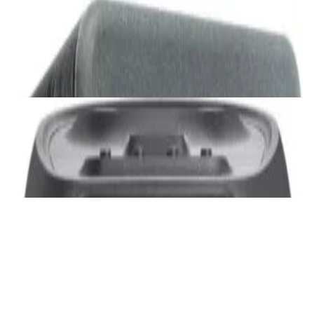
Акустика
Сабвуфер SVS SB-1000 Pro (black ash)
2 375,00 р.
✓
В корзину
Добавляем
Добавлено
Акустика
JBL PartyBox Ultimate
3 840,00 р.
✓
В корзину
Добавляем
Добавлено
Портативная акустика
Беспроводная акустика Marshall Stanmore
III Black
885,00 р.
✓
В корзину
Добавляем
Добавлено