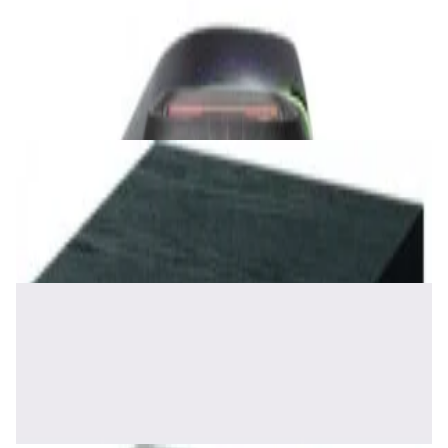
Беспроводная акустика JBL PartyBox Club
120
1 120,00 р.
✓
В корзину
Добавляем
Добавлено
Акустика
Сабвуфер Edifier T5 Black
465,00 р.
✓
В корзину
Добавляем
Добавлено
Акустика
Полочная акустика Edifier S2000 MKIII
Brown
1 170,00 р.
✓
В корзину
Добавляем
Добавлено