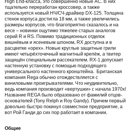
High End-класса, это совершенно новые АС. В них
тщательно переработан кроссовер, а также
используется новый НЧ/СЧ-драйвер DX-125. Толщина
стенок корпуса достигла 18 мм, а также увеличились
размеры корпусов, что благоприятно сказалось и на
весе – новинки ощутимо тяжелее старых аналогов
серий R и RS. Помимо традиционных отделок
вишнёвым и ясеневым шпоном, RX доступна и в
расцветке «орех». Новые круглые защитные грили
имеют четырёхточечный магнитный крепёж, а твитер
защищён специальным рассекателем. RX-1 допускает
настенную установку с помощью подходящего
универсального настенного кронштейна. Британская
компания Rega обычно отождествляется с
виниловыми проигрывателями. Что неудивительно,
ведь компания производит «вертушки» с начала 1970х!
Название REGA было образовано от фамилий отцов-
основателей (Tony Relph и Roy Gandy). Причем первый
довольно быстро покинул совместное предприятие, а
вот Рой Ганди до сих пор работает в компании.
Общие