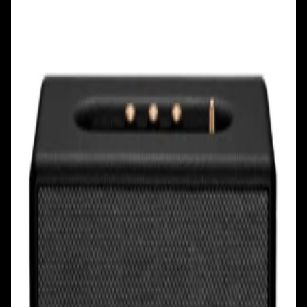
+375 29 377 17 17
+375 29 777 17 17
+375 25 777 17 17
Ул. Первомайская, д.6
пр. Победителей, д.51 к.1
Смотреть на карте
Смотреть на карте
Пн - Пт: с 10.00 до 19.00
Пн - Пт: с 10.00 до 19.00
Сб, Вс: с 10.00 до 18.00
Сб, Вс: с 10.00 до 18.00
ул. Тимирязева, д.127, пав. Е9
Смотреть на карте
Пн: выходной
Вт - Вс: с 10.00 до 17.00
Каталог
Бренды
Мой аккаунт
Обмен и возврат
Обратная связь
Контакты
Политика конфиденциальности