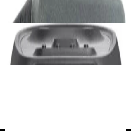
2 375,00 р.
✓
В корзину
Добавляем
Добавлено
Акустика
JBL PartyBox Ultimate
3 840,00 р.
✓
В корзину
Добавляем
Добавлено
Портативная акустика
Беспроводная акустика Marshall Stanmore
III Black
885,00 р.
✓
В корзину
Добавляем
Добавлено