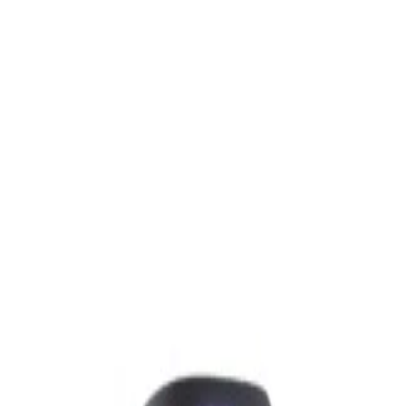
688,00 р.
✓
В корзину
Добавляем
Добавлено
Акустика
Полочная акустика Edifier S3000MKII Brown
1 800,00 р.
✓
В корзину
Добавляем
Добавлено
Акустика
Студийные мониторы Edifier MR5 Black
688,00 р.
✓
В корзину
Добавляем
Добавлено
Акустика
Беспроводная акустика JBL PartyBox Club
120