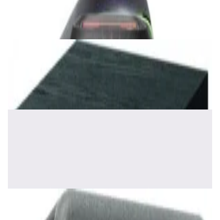
1 120,00 р.
✓
В корзину
Добавляем
Добавлено
Акустика
Сабвуфер Edifier T5 Black
465,00 р.
✓
В корзину
Добавляем
Добавлено
Акустика
Полочная акустика Edifier S2000 MKIII
Brown
1 170,00 р.
✓
В корзину
Добавляем
Добавлено
Акустика
Сабвуфер SVS SB-1000 Pro (black ash)