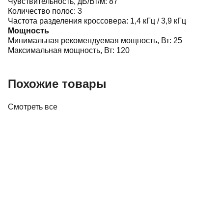
Чувствительность, дБ/Вт/м:
87
Количество полос:
3
Частота разделения кроссовера:
1,4 кГц / 3,9 кГц
Мощность
Минимальная рекомендуемая мощность, Вт:
25
Максимальная мощность, Вт:
120
Похожие товары
Смотреть все
Акустика
Полочная акустика Edifier M60 White
410,00 р.
✓
В корзину
Добавляем
Добавлено
Акустика
Студийные мониторы Edifier MR5 White