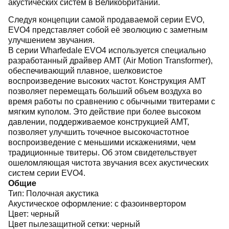
акустических систем в Великобритании.
Следуя концепции самой продаваемой серии EVO,
EVO4 представляет собой её эволюцию с заметным
улучшением звучания.
В серии Wharfedale EVO4 используется специально
разработанный драйвер AMT (Air Motion Transformer),
обеспечивающий плавное, шелковистое
воспроизведение высоких частот. Конструкция AMT
позволяет перемещать больший объем воздуха во
время работы по сравнению с обычными твитерами с
мягким куполом. Это действие при более высоком
давлении, поддерживаемое конструкцией AMT,
позволяет улучшить точечное высокочастотное
воспроизведение с меньшими искажениями, чем
традиционные твитеры. Об этом свидетельствует
ошеломляющая чистота звучания всех акустических
систем серии EVO4.
Общие
Тип:
Полочная акустика
Акустическое оформление:
с фазоинвертором
Цвет:
черный
Цвет пылезащитной сетки:
черный