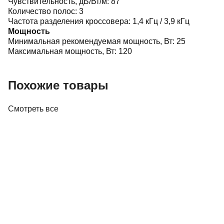
Чувствительность, дБ/Вт/м:
87
Количество полос:
3
Частота разделения кроссовера:
1,4 кГц / 3,9 кГц
Мощность
Минимальная рекомендуемая мощность, Вт:
25
Максимальная мощность, Вт:
120
Похожие товары
Смотреть все
Акустика
Полочная акустика Edifier M60 White
410,00 р.
✓
В корзину
Добавляем
Добавлено
Акустика
Студийные мониторы Edifier MR5 White