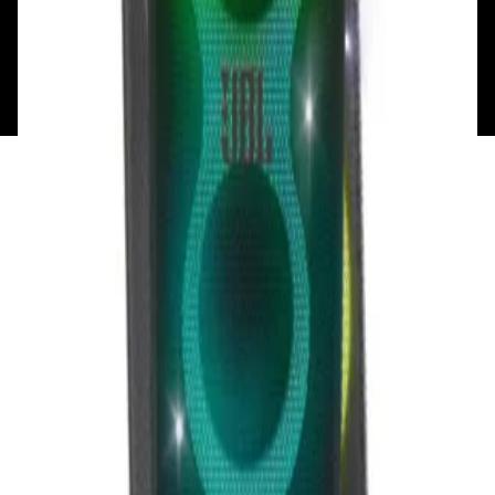
Общество с ограниченной ответственностью
«Алпекс Аудио». Юридический адрес: 220035, г.
Минск, пр-т Победителей, д.51, корп. 1, пом.2Н УНП:
193621727 | Свидетельство о регистрации
193621727 от 05.04.2022 г.