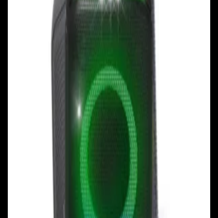
+375 29 377 17 17
+375 29 777 17 17
+375 25 777 17 17
Ул. Первомайская, д.6
пр. Победителей, д.51 к.1
Смотреть на карте
Смотреть на карте
Пн - Пт: с 10.00 до 19.00
Пн - Пт: с 10.00 до 19.00
Сб, Вс: с 10.00 до 18.00
Сб, Вс: с 10.00 до 18.00
ул. Тимирязева, д.127, пав. Е9
Смотреть на карте
Пн: выходной
Вт - Вс: с 10.00 до 17.00
Каталог
Бренды
Мой аккаунт
Обмен и возврат
Обратная связь
Контакты
Политика конфиденциальности