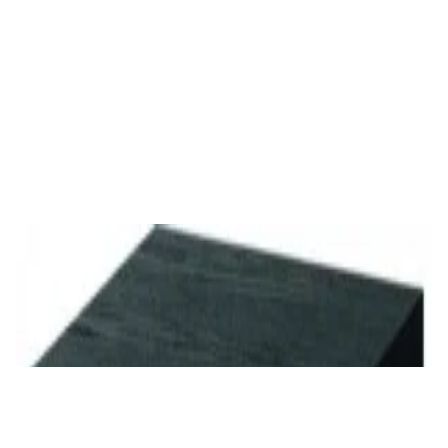
688,00 р.
✓
В корзину
Добавляем
Добавлено
Акустика
Студийные мониторы Edifier MR5 Black
688,00 р.
✓
В корзину
Добавляем
Добавлено
Акустика
Сабвуфер Edifier T5 Black
465,00 р.
✓
В корзину
Добавляем
Добавлено
Акустика
Полочная акустика Edifier S3000MKII Brown
1 800,00 р.