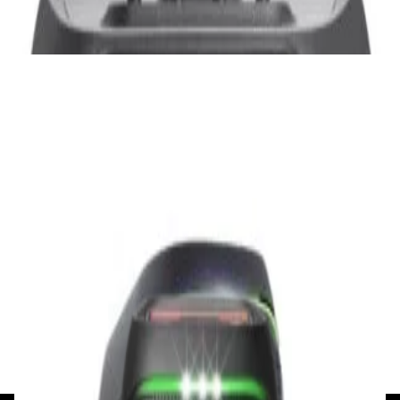
✓
В корзину
Добавляем
Добавлено
Портативная акустика
Беспроводная акустика Marshall Stanmore
III Black
885,00 р.
✓
В корзину
Добавляем
Добавлено
Акустика
Беспроводная акустика JBL PartyBox Club
120
1 120,00 р.
✓
В корзину
Добавляем
Добавлено