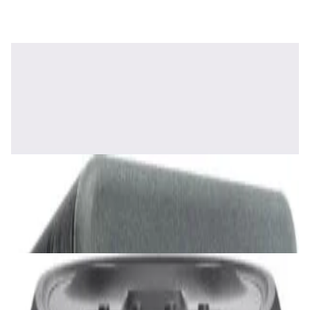
✓
В корзину
Добавляем
Добавлено
Акустика
Полочная акустика Edifier S2000 MKIII
Brown
1 170,00 р.
✓
В корзину
Добавляем
Добавлено
Акустика
Сабвуфер SVS SB-1000 Pro (black ash)
2 375,00 р.
✓
В корзину
Добавляем
Добавлено
Акустика
JBL PartyBox Ultimate
3 840,00 р.