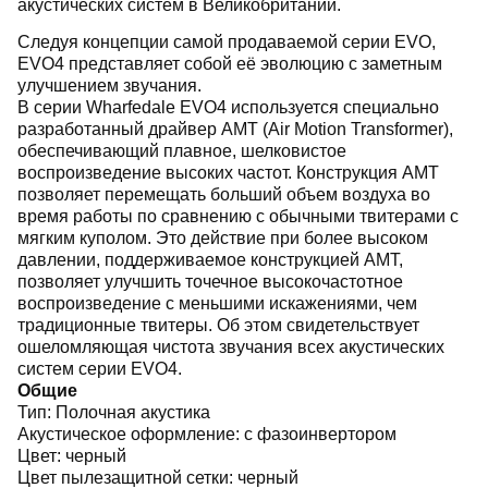
акустических систем в Великобритании.
Следуя концепции самой продаваемой серии EVO,
EVO4 представляет собой её эволюцию с заметным
улучшением звучания.
В серии Wharfedale EVO4 используется специально
разработанный драйвер AMT (Air Motion Transformer),
обеспечивающий плавное, шелковистое
воспроизведение высоких частот. Конструкция AMT
позволяет перемещать больший объем воздуха во
время работы по сравнению с обычными твитерами с
мягким куполом. Это действие при более высоком
давлении, поддерживаемое конструкцией AMT,
позволяет улучшить точечное высокочастотное
воспроизведение с меньшими искажениями, чем
традиционные твитеры. Об этом свидетельствует
ошеломляющая чистота звучания всех акустических
систем серии EVO4.
Общие
Тип:
Полочная акустика
Акустическое оформление:
с фазоинвертором
Цвет:
черный
Цвет пылезащитной сетки:
черный