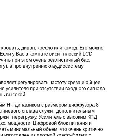
ровать, диван, кресло или комод. Его можно
. Если у Вас в комнате висит плоский LCD
учить при этом очень реалистичный бас,
огут, а про внутреннюю аудиосистему
воляет регулировать частоту среза и общее
я усилителя при отсутствии входного сигнала
нь высокой.
ым НЧ динамиком с размером диффузора 8
агниевого сплава служит дополнительным
ржит перегрузку. Усилитель с высоким КПД
акс. мощности. Цифровой блок питания и
ать минимальный объем, что очень критично
 изготовлен из плотной крафт-бумаги с