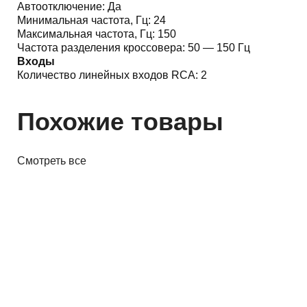
Автоотключение:
Да
Минимальная частота, Гц:
24
Максимальная частота, Гц:
150
Частота разделения кроссовера:
50 — 150 Гц
Входы
Количество линейных входов RCA:
2
Похожие товары
Смотреть все
Акустика
Полочная акустика Edifier M60
White
410,00 р.
✓
В корзину
Добавляем
Добавлено