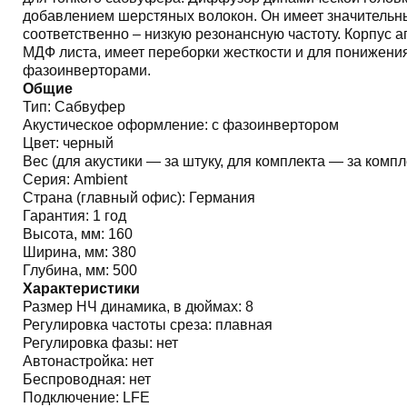
добавлением шерстяных волокон. Он имеет значительны
соответственно – низкую резонансную частоту. Корпус 
МДФ листа, имеет переборки жесткости и для понижени
фазоинверторами.
Общие
Тип:
Сабвуфер
Акустическое оформление:
с фазоинвертором
Цвет:
черный
Вес (для акустики — за штуку, для комплекта — за компле
Серия:
Ambient
Страна (главный офис):
Германия
Гарантия:
1 год
Высота, мм:
160
Ширина, мм:
380
Глубина, мм:
500
Характеристики
Размер НЧ динамика, в дюймах:
8
Регулировка частоты среза:
плавная
Регулировка фазы:
нет
Автонастройка:
нет
Беспроводная:
нет
Подключение:
LFE