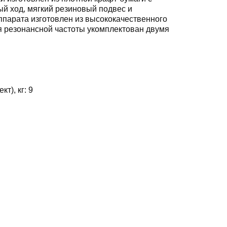
й ход, мягкий резиновый подвес и
аппарата изготовлен из высококачественного
я резонансной частоты укомплектован двумя
кт), кг:
9