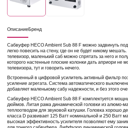
Описание
Бренд
Сабвуфер HECO Ambient Sub 88 F можно задвинуть под к
легко повесить на стену, где он не будет никому мешать
телевизор, маленький саб можно спрятать за него и пол
которого настенные плоские колонки дать априори не м
телевизора, тут и говорить нечего.
Встроенный в цифровой усилитель активный фильтр поз
усиление агрегата. Система автоматического выключени
добавляет маленькому сабу надежности, и без этого оче
Сабвуфер HECO Ambient Sub 88 F комплектуется мощн
дюймов. Литая рама динамической головки из алюмо-м
теплоотводом для звуковой катушки. Головка хорошо де
класса D развивает 125 Ватт номинальной и 250 Ватт м
высокая эффективность усилителя позволяют ему заним
для тонкого сабвуфера. Диффузор динамической головки