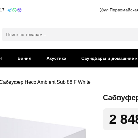
 17
ул.Первомайская
Искать:
FI
Винил
Акустика
Саундбары и домашние к
Сабвуфер Heco Ambient Sub 88 F White
Сабвуфер
2 84