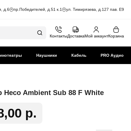
, д.6
пр.Победителей, д.51 к.1
ул. Тимирязева, д.127 пав. Е9
Контакты
Доставка
Мой аккаунт
Корзина
инотеатры
Наушники
Кабель
PRO Аудио
 Heco Ambient Sub 88 F White
8,00 р.