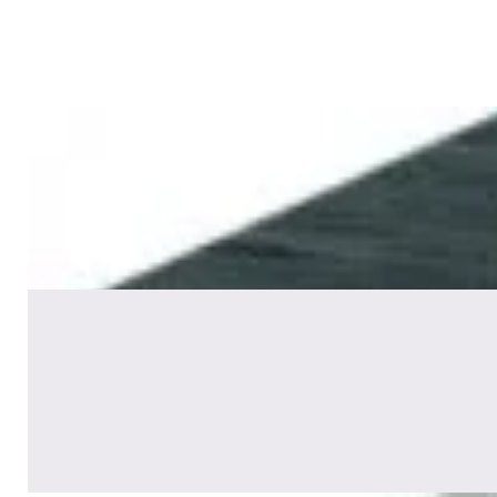
688,00 р.
✓
В корзину
Добавляем
Добавлено
Акустика
Сабвуфер Edifier T5 Black
465,00 р.
✓
В корзину
Добавляем
Добавлено
Акустика
Полочная акустика Edifier S2000
MKIII Brown
1 170,00 р.
✓
В корзину
Добавляем
Добавлено