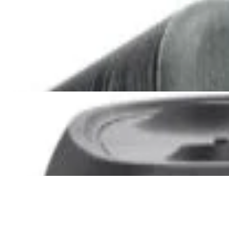
Акустика
Сабвуфер SVS SB-1000 Pro
(black ash)
2 375,00 р.
✓
В корзину
Добавляем
Добавлено
Акустика
JBL PartyBox Ultimate
3 840,00 р.
✓
В корзину
Добавляем
Добавлено
Портативная акустика
Беспроводная акустика Marshall
Stanmore III Black
885,00 р.