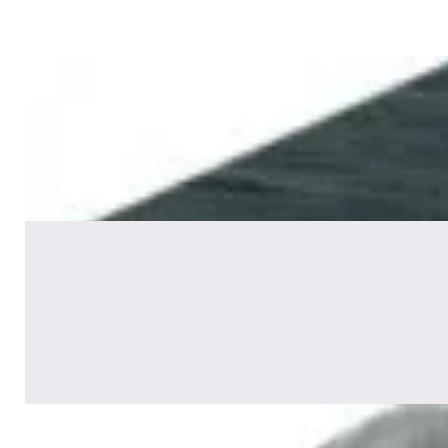
✓
В корзину
Добавляем
Добавлено
Акустика
Сабвуфер Edifier T5 Black
465,00 р.
✓
В корзину
Добавляем
Добавлено
Акустика
Полочная акустика Edifier S2000
MKIII Brown
1 170,00 р.
✓
В корзину
Добавляем
Добавлено
Акустика
Сабвуфер SVS SB-1000 Pro