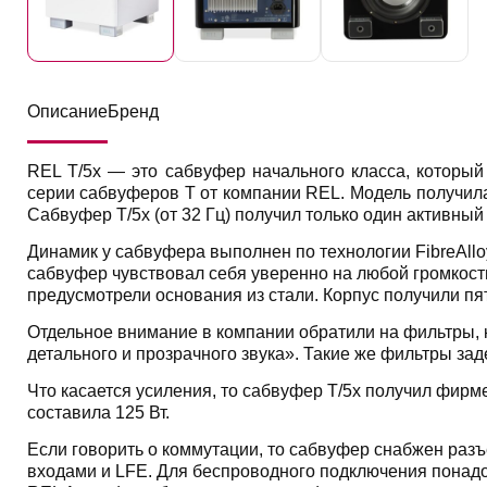
Описание
Бренд
REL T/5x — это сабвуфер начального класса, который
серии сабвуферов T от компании REL. Модель получила
Сабвуфер T/5x (от 32 Гц) получил только один активны
Динамик у сабвуфера выполнен по технологии FibreAll
сабвуфер чувствовал себя уверенно на любой громкос
предусмотрели основания из стали. Корпус получили пя
Отдельное внимание в компании обратили на фильтры, 
детального и прозрачного звука». Такие же фильтры зад
Что касается усиления, то сабвуфер T/5x получил фирм
составила 125 Вт.
Если говорить о коммутации, то сабвуфер снабжен раз
входами и LFE. Для беспроводного подключения пона