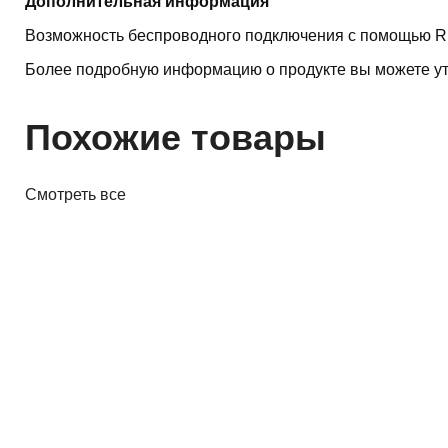
Дополнительная информация
Возможность беспроводного подключения с помощью R
Более подробную информацию о продукте вы можете ут
Похожие товары
Смотреть все
Акустика
Полочная акустика Edifier M60
White
410,00 р.
✓
В корзину
Добавляем
Добавлено
Акустика
Студийные мониторы Edifier