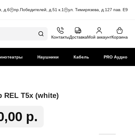
, д.6
пр.Победителей, д.51 к.1
ул. Тимирязева, д.127 пав. Е9
Контакты
Доставка
Мой аккаунт
Корзина
инотеатры
Наушники
Кабель
PRO Аудио
 REL T5x (white)
0,00 р.