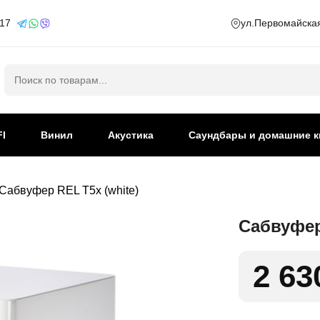
 17
ул.Первомайская
Искать:
FI
Винил
Акустика
Саундбары и домашние к
Сабвуфер REL T5x (white)
Сабвуфер
2 63