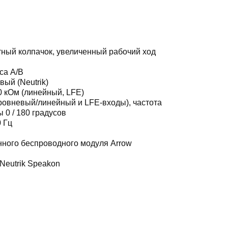
ный колпачок, увеличенный рабочий ход
са A/B
ый (Neutrik)
0 кОм (линейный, LFE)
ровневый/линейный и LFE-входы), частота
0 / 180 градусов
 Гц
ного беспроводного модуля Arrow
Neutrik Speakon