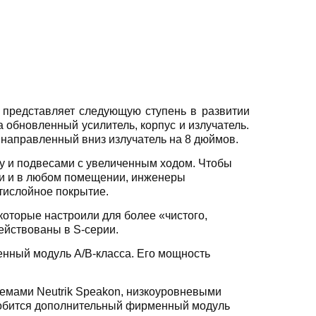
 представляет следующую ступень в развитии
 обновленный усилитель, корпус и излучатель.
й направленный вниз излучатель на 8 дюймов.
oy и подвесами с увеличенным ходом. Чтобы
ти и в любом помещении, инженеры
тислойное покрытие.
которые настроили для более «чистого,
ействованы в S-серии.
енный модуль A/B-класса. Его мощность
ъемами Neutrik Speakon, низкоуровневыми
добится дополнительный фирменный модуль