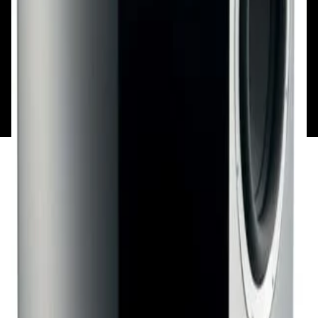
Каталог
Бренды
Мой аккаунт
Обмен и возврат
Обратная связь
Контакты
Политика конфиденциальности
Общество с ограниченной ответственностью
«Алпекс Аудио». Юридический адрес: 220035, г.
Минск, пр-т Победителей, д.51, корп. 1, пом.2Н УНП:
193621727 | Свидетельство о регистрации
193621727 от 05.04.2022 г.