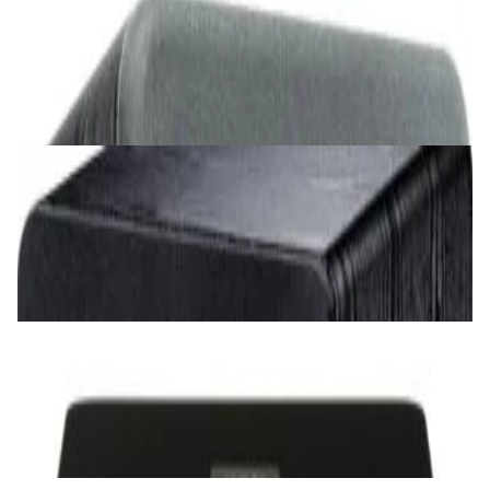
Сабвуфер SVS SB-1000 Pro (black ash)
2 375,00 р.
✓
В корзину
Добавляем
Добавлено
Акустика
Сабвуфер активный Magnat Alpha RS 8
Black
1 098,00 р.
✓
В корзину
Добавляем
Добавлено
Акустика
Сабвуфер REL T7x (white)
4 000,00 р.
✓
В корзину
Добавляем
Добавлено
Сабвуферы