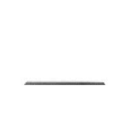
Сабвуфер Ruark Audio RS1 MK RICH
WALNUT
2 000,00 р.
✓
В корзину
Добавляем
Добавлено
Сабвуферы
Активный сабвуфер Tone Winner SW-D4000
2 720,00 р.
✓
В корзину
Добавляем
Добавлено
Акустика
Активный сабвуфер Edifier T5s Brown
505,00 р.
✓
В корзину
Добавляем
Добавлено
Акустика