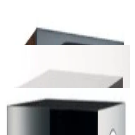
Сабвуфер активный Monitor Audio Bronze
W10 6G (walnut)
3 504,00 р.
✓
В корзину
Добавляем
Добавлено
Акустика
Сабвуфер активный Jamo SUB 210 Black
842,00 р.
✓
В корзину
Добавляем
Добавлено
Акустика
Сабвуфер активный Bowers & Wilkins DB1D
Black
16 290,00 р.
✓
В корзину
Добавляем
Добавлено