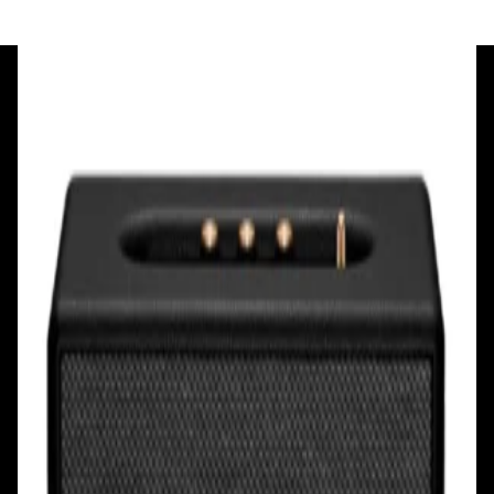
+375 29 377 17 17
+375 29 777 17 17
+375 25 777 17 17
Ул. Первомайская, д.6
пр. Победителей, д.51 к.1
Смотреть на карте
Смотреть на карте
Пн - Пт: с 10.00 до 19.00
Пн - Пт: с 10.00 до 19.00
Сб, Вс: с 10.00 до 18.00
Сб, Вс: с 10.00 до 18.00
ул. Тимирязева, д.127, пав. Е9
Смотреть на карте
Пн: выходной
Вт - Вс: с 10.00 до 17.00
Каталог
Бренды