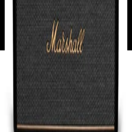
Мой аккаунт
Обмен и возврат
Обратная связь
Контакты
Политика конфиденциальности
Общество с ограниченной ответственностью
«Алпекс Аудио». Юридический адрес: 220035, г.
Минск, пр-т Победителей, д.51, корп. 1, пом.2Н УНП:
193621727 | Свидетельство о регистрации
193621727 от 05.04.2022 г.