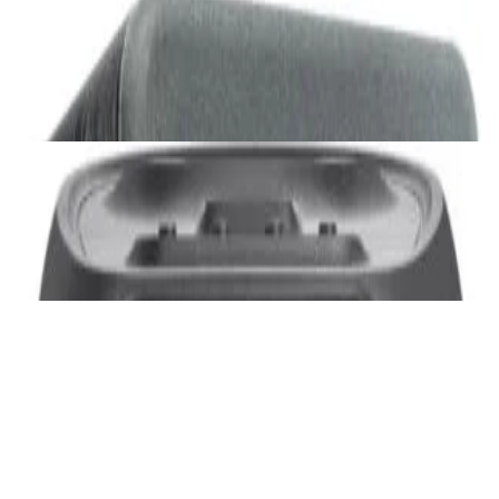
Сабвуфер SVS SB-1000 Pro (black ash)
2 375,00 р.
✓
В корзину
Добавляем
Добавлено
Акустика
JBL PartyBox Ultimate
3 840,00 р.
✓
В корзину
Добавляем
Добавлено
Портативная акустика
Беспроводная акустика Marshall Stanmore
III Black
885,00 р.
✓
В корзину
Добавляем
Добавлено