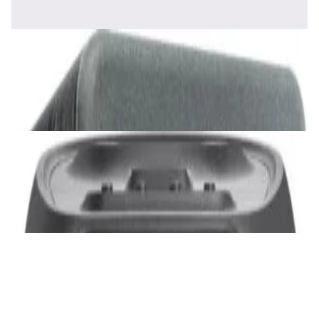
✓
В корзину
Добавляем
Добавлено
Акустика
Сабвуфер SVS SB-1000 Pro (black ash)
2 375,00 р.
✓
В корзину
Добавляем
Добавлено
Акустика
JBL PartyBox Ultimate
3 840,00 р.
✓
В корзину
Добавляем
Добавлено
Портативная акустика
Беспроводная акустика Marshall Stanmore
III Black
885,00 р.