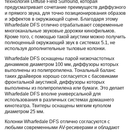
технология Diffuse Field Surround, которая
предусматривает сочетание преимуществ диффузного
и прямого звука, для точно позиционирования образов
и эффектов в окружающей сцене. Благодаря этому
Wharfedale DFS отлично отрабатывают современные
многоканальные звуковые дорожки кинофильмов.
Кроме того, с помощью такой акустики можно получить
полноценный окружающий звук в системах 5.1, не
используя дополнительные тыловые колонки.
Wharfedale DFS оснащены парой низкочастотных
динамиков диаметром 100 мм, диффузоры которых
выполнены из полипропилена. Тональный баланс
таких драйверов хорошо согласуется с басовиками
фронтальной акустикой, диффузоры которых
выполнены из полипропилена или бумаги. Это делает
Wharfedale DFS вполне универсальной для
использования в различных системах домашнего
кинотеатра. Твитеры оснащены мягким куполом
диаметром 25 мм.
Колонки Wharfedale DFS отлично согласуются с
любыми современными AV-ресиверами и обладают