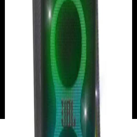
Смотреть на карте
Смотреть на карте
Пн - Пт: с 10.00 до 19.00
Пн - Пт: с 10.00 до 19.00
Сб, Вс: с 10.00 до 18.00
Сб, Вс: с 10.00 до 18.00
ул. Тимирязева, д.127, пав. Е9
Смотреть на карте
Пн: выходной
Вт - Вс: с 10.00 до 17.00
Каталог
Бренды
Мой аккаунт
Обмен и возврат
Обратная связь
Контакты
Политика конфиденциальности
Общество с ограниченной ответственностью
«Алпекс Аудио». Юридический адрес: 220035, г.
Минск, пр-т Победителей, д.51, корп. 1, пом.2Н УНП:
193621727 | Свидетельство о регистрации
193621727 от 05.04.2022 г.