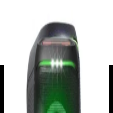
✓
В корзину
Добавляем
Добавлено
Акустика
Беспроводная акустика JBL PartyBox Club
120
1 120,00 р.
✓
В корзину
Добавляем
Добавлено
+375 29 377 17 17
+375 29 777 17 17
+375 25 777 17 17
Ул. Первомайская, д.6
пр. Победителей, д.51 к.1