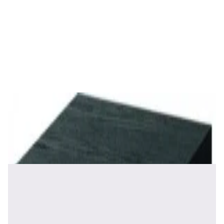
✓
В корзину
Добавляем
Добавлено
Акустика
Студийные мониторы Edifier MR5 Black
688,00 р.
✓
В корзину
Добавляем
Добавлено
Акустика
Сабвуфер Edifier T5 Black
465,00 р.
✓
В корзину
Добавляем
Добавлено
Акустика
Полочная акустика Edifier S2000 MKIII
Brown
1 170,00 р.