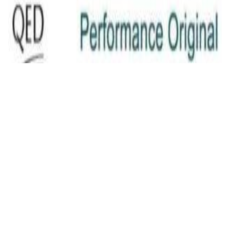
QED Original (2x2.5mm) [art. C-QO/100]
23,00 р.
✓
В корзину
Добавляем
Добавлено
Кабель
INAKUSTIK Star LS cable, 2 x 2.5 mm2 White
16,00 р.
✓
В корзину
Добавляем
Добавлено
Кабель
Сабвуферный кабель в бухте QED
Performance Subwoofer bulk [QE6303]
24,00 р.
✓
В корзину
Добавляем
Добавлено
Кабель