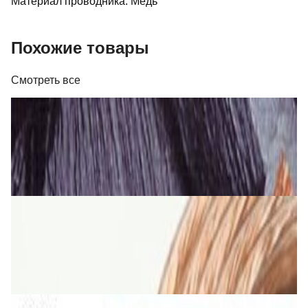
Материал проводника: Медь
Похожие товары
Смотреть все
Кабель
Кабель Real Cable FL 250 T
26,00 р.
✓
В корзину
Добавляем
Добавлено
Кабель
Кабель TAGA Harmony TAVC-14C 2х2 мм кв.
5,00 р.
✓
В корзину
Добавляем
Добавлено
Кабель