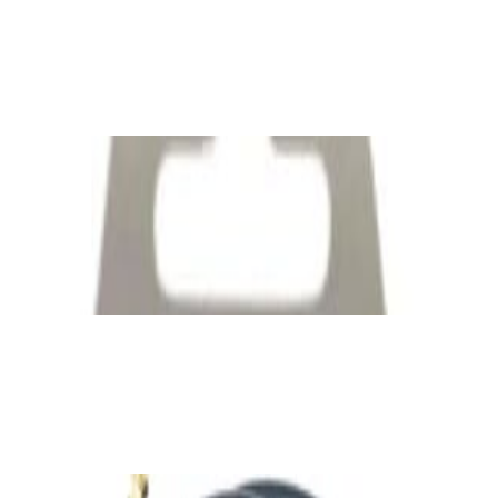
Bluetooth-ресивер FiiO BR13
190,00 р.
✓
В корзину
Добавляем
Добавлено
Кабель
Межблочный кабель QED Connect [QE8101]
0.75m
39,00 р.
✓
В корзину
Добавляем
Добавлено
Кабель
Кабель Taga Harmony TPC-BC CABLE
80,00 р.
✓
В корзину
Добавляем
Добавлено
Кабель