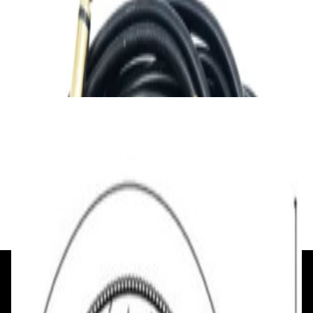
Ready-made Adaptercable 2xJack 6.3/2xRCA
2m
45,00 р.
✓
В корзину
Добавляем
Добавлено
Кабель
Кабель межблочный аудио QED
Performance Audio 40i [QE6119] м/кат
48,00 р.
✓
В корзину
Добавляем
Добавлено
+375 29 377 17 17