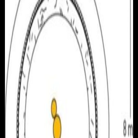
+375 29 777 17 17
+375 25 777 17 17
Ул. Первомайская, д.6
пр. Победителей, д.51 к.1
Смотреть на карте
Смотреть на карте
Пн - Пт: с 10.00 до 19.00
Пн - Пт: с 10.00 до 19.00
Сб, Вс: с 10.00 до 18.00
Сб, Вс: с 10.00 до 18.00
ул. Тимирязева, д.127, пав. Е9
Смотреть на карте
Пн: выходной
Вт - Вс: с 10.00 до 17.00
Каталог
Бренды
Мой аккаунт
Обмен и возврат
Обратная связь
Контакты
Политика конфиденциальности
Общество с ограниченной ответственностью
«Алпекс Аудио». Юридический адрес: 220035, г.
Минск, пр-т Победителей, д.51, корп. 1, пом.2Н УНП:
193621727 | Свидетельство о регистрации