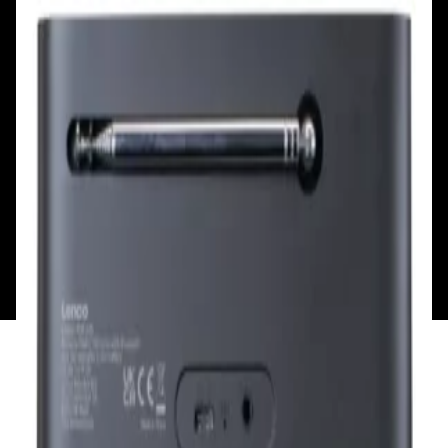
Сб, Вс: с 10.00 до 18.00
Сб, Вс: с 10.00 до 18.00
ул. Тимирязева, д.127, пав. Е9
Смотреть на карте
Пн: выходной
Вт - Вс: с 10.00 до 17.00
Каталог
Бренды
Мой аккаунт
Обмен и возврат
Обратная связь
Контакты
Политика конфиденциальности
Общество с ограниченной ответственностью
«Алпекс Аудио». Юридический адрес: 220035, г.
Минск, пр-т Победителей, д.51, корп. 1, пом.2Н УНП:
193621727 | Свидетельство о регистрации
193621727 от 05.04.2022 г.