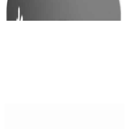
✓
В корзину
Добавляем
Добавлено
Проигрыватели
Плеер FiiO SNOWSKY ECHO MINI Sky Blue
250,00 р.
✓
В корзину
Добавляем
Добавлено
Проигрыватели
CD-проигрыватель Premiera C1 Pro
1 260,00 р.
✓
В корзину
Добавляем
Добавлено
Проигрыватели
Сетевой проигрыватель WiiM Ultra
1 500,00 р.