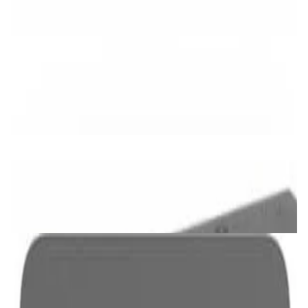
✓
В корзину
Добавляем
Добавлено
Проигрыватели
CD-плеер FiiO DM13 BT White Skylight
564,00 р.
✓
В корзину
Добавляем
Добавлено
Проигрыватели
Blu-ray-плеер Sony BDP-S3700
544,00 р.
✓
В корзину
Добавляем
Добавлено
Усилители
Мультирумный усилитель Wiim Amp Ultra
Space Grey
2 023,00 р.