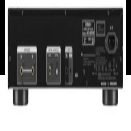
Пн: выходной
Вт - Вс: с 10.00 до 17.00
Каталог
Бренды
Мой аккаунт
Обмен и возврат
Обратная связь
Контакты
Политика конфиденциальности
Общество с ограниченной ответственностью
«Алпекс Аудио». Юридический адрес: 220035, г.
Минск, пр-т Победителей, д.51, корп. 1, пом.2Н УНП:
193621727 | Свидетельство о регистрации
193621727 от 05.04.2022 г.