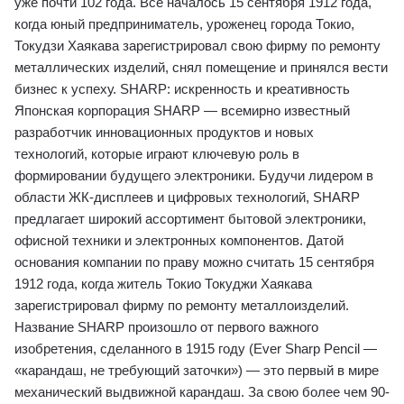
уже почти 102 года. Все началось 15 сентября 1912 года,
когда юный предприниматель, уроженец города Токио,
Токудзи Хаякава зарегистрировал свою фирму по ремонту
металлических изделий, снял помещение и принялся вести
бизнес к успеху. SHARP: искренность и креативность
Японская корпорация SHARP ― всемирно известный
разработчик инновационных продуктов и новых
технологий, которые играют ключевую роль в
формировании будущего электроники. Будучи лидером в
области ЖК-дисплеев и цифровых технологий, SHARP
предлагает широкий ассортимент бытовой электроники,
офисной техники и электронных компонентов. Датой
основания компании по праву можно считать 15 сентября
1912 года, когда житель Токио Токуджи Хаякава
зарегистрировал фирму по ремонту металлоизделий.
Название SHARP произошло от первого важного
изобретения, сделанного в 1915 году (Ever Sharp Pencil ―
«карандаш, не требующий заточки») ― это первый в мире
механический выдвижной карандаш. За свою более чем 90-