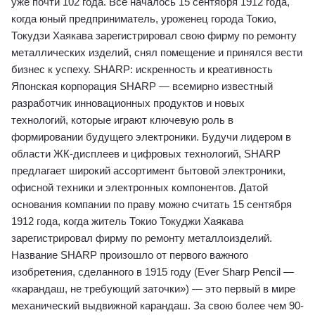
уже почти 102 года. Все началось 15 сентября 1912 года,
когда юный предприниматель, уроженец города Токио,
Токудзи Хаякава зарегистрировал свою фирму по ремонту
металлических изделий, снял помещение и принялся вести
бизнес к успеху. SHARP: искренность и креативность
Японская корпорация SHARP ― всемирно известный
разработчик инновационных продуктов и новых
технологий, которые играют ключевую роль в
формировании будущего электроники. Будучи лидером в
области ЖК-дисплеев и цифровых технологий, SHARP
предлагает широкий ассортимент бытовой электроники,
офисной техники и электронных компонентов. Датой
основания компании по праву можно считать 15 сентября
1912 года, когда житель Токио Токуджи Хаякава
зарегистрировал фирму по ремонту металлоизделий.
Название SHARP произошло от первого важного
изобретения, сделанного в 1915 году (Ever Sharp Pencil ―
«карандаш, не требующий заточки») ― это первый в мире
механический выдвижной карандаш. За свою более чем 90-