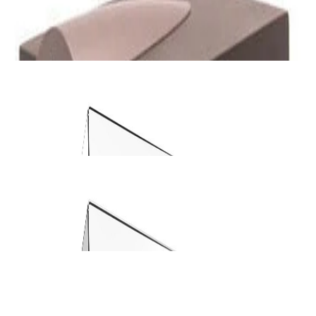
3 104,00 р.
4 000,00 р.
✓
В корзину
Добавляем
Добавлено
Винил
Проигрыватель винила Premiera Ultra XL WN
660,00 р.
770,00 р.
✓
В корзину
Добавляем
Добавлено
Винил
Проигрыватель винила Premiera Ultra XL WT
660,00 р.
770,00 р.
✓
В корзину
Добавляем
Добавлено
Акустика
Акустическая система Heco Victa Elite 702
black
2 200,00 р.
3 040,00 р.