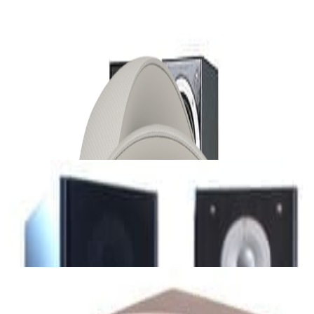
885,00 р.
1 092,00 р.
✓
В корзину
Добавляем
Добавлено
Наушники
Наушники Bowers & Wilkins Px7 S2e Cloud
Gray
1 035,00 р.
1 376,00 р.
✓
В корзину
Добавляем
Добавлено
Акустика
Акустика Pure Acoustics XTI 100F (Piano
black)
884,00 р.
1 031,00 р.
✓
В корзину
Добавляем
Добавлено
Акустика
Акустическая система Acoustic Energy Studio
Active Satellite