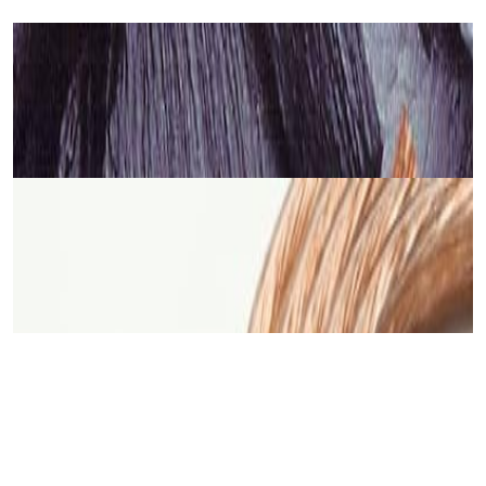
Кабель
Кабель Real Cable FL 250 T
26,00 р.
✓
В корзину
Добавляем
Добавлено
Кабель
Кабель TAGA Harmony TAVC-14C 2х2 мм кв.
5,00 р.
✓
В корзину
Добавляем
Добавлено
Винил
Проигрыватель винила Audio-Technica AT-
LP60XBK
645,00 р.
✓
В корзину
Добавляем
Добавлено