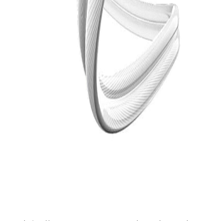
О компании
Сеть магазинов «Салон Hi-Fi звука» в г. Минске предлагает широкий
ассортимент высококачественной аудио и видео техники ведущих
мировых производителей, а также всевозможные аксессуары и мебель
для техники.
Лучшие
Большой ассортимент
производители
Разнообразный ассортимент из
более чем 7500 товаров для
Представляем лучшие мировые
ценителей качественного звука
бренды и предлагаем только
оригинальную технику и
аксессуары
Компетентные
Специальная комната
специалисты
звука
Наши сотрудники - эксперты в мире
В наших салонах каждый клиент
hi-fi звука, всегда готовые помочь с
может протестировать звучание