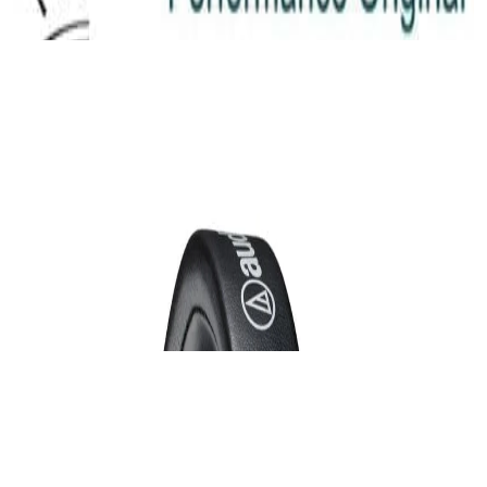
✓
В корзину
Добавляем
Добавлено
Акустика
Полочная акустика Edifier M60 White
410,00 р.
✓
В корзину
Добавляем
Добавлено
Наушники
Наушники Audio-Technica ATH-M20x Black
231,00 р.
✓
В корзину
Добавляем
Добавлено
Кабель
INAKUSTIK Star LS cable, 2 x 2.5 mm2 White
16,00 р.
✓
В корзину
Добавляем
Добавлено