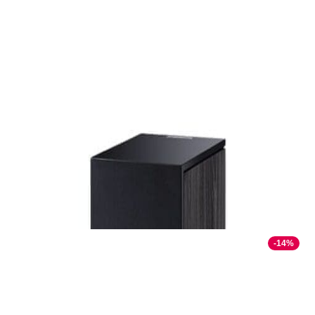
✓
В корзину
Добавляем
Добавлено
Акустика
Акустическая система Heco Aurora 1000
Black
4 634,00 р.
4 800,00 р.
✓
В корзину
Добавляем
Добавлено
Хиты продаж
Смотреть все
PRO Аудио
-14%
DJ-контроллер Pioneer DJ DDJ-FLX4
1 376,00 р.
✓
В корзину
Добавляем
Добавлено