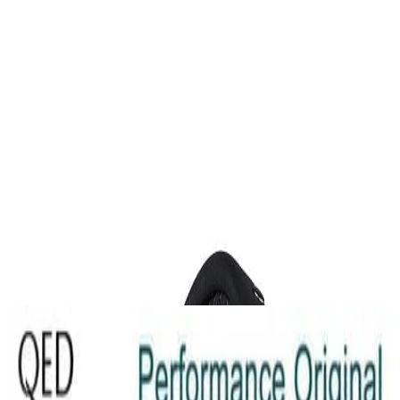
Усилители
Предусилитель Parasound NewClassic 200
Pre
4 000,00 р.
✓
В корзину
Добавляем
Добавлено
Наушники
Наушники Beyerdynamic DT 770 Pro (80
Ohm)
644,00 р.
✓
В корзину
Добавляем
Добавлено
Кабель
QED Original (2x2.5mm) [art. C-QO/100]
23,00 р.